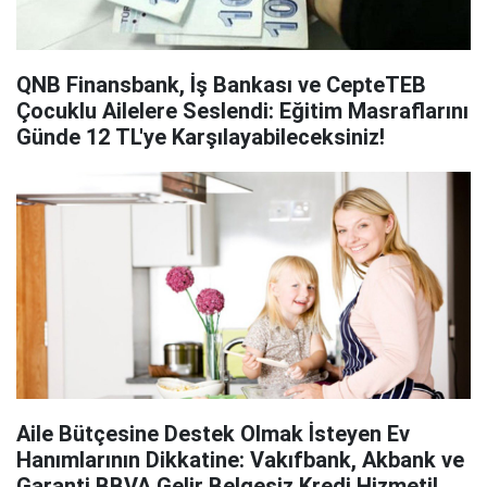
QNB Finansbank, İş Bankası ve CepteTEB
Çocuklu Ailelere Seslendi: Eğitim Masraflarını
Günde 12 TL'ye Karşılayabileceksiniz!
Aile Bütçesine Destek Olmak İsteyen Ev
Hanımlarının Dikkatine: Vakıfbank, Akbank ve
Garanti BBVA Gelir Belgesiz Kredi Hizmeti!