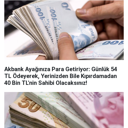
Akbank Ayağınıza Para Getiriyor: Günlük 54
TL Ödeyerek, Yerinizden Bile Kıpırdamadan
40 Bin TL'nin Sahibi Olacaksınız!