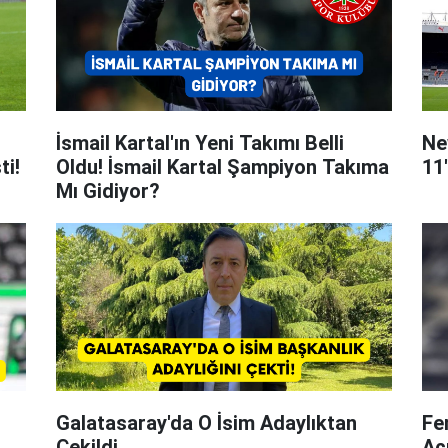
İsmail Kartal'ın Yeni Takımı Belli
Ne
ti!
Oldu! İsmail Kartal Şampiyon Takıma
11
Mı Gidiyor?
Galatasaray'da O İsim Adaylıktan
Fe
Çekildi
Aç