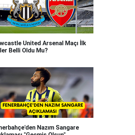
wcastle United Arsenal Maçı İlk
'ler Belli Oldu Mu?
nerbahçe'den Nazım Sangare
ıklaması "Geçmiş Olsun"