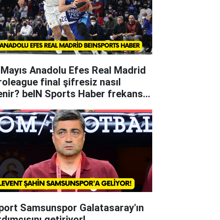
 Mayıs Anadolu Efes Real Madrid
roleague final şifresiz nasıl
lenir? beIN Sports Haber frekans
22
lport Samsunspor Galatasaray'ın
rdımcısını getiriyor!