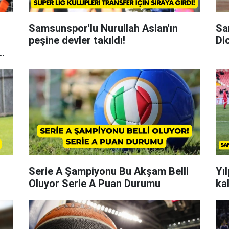
Samsunspor'lu Nurullah Aslan'ın
Sa
peşine devler takıldı!
Di
Serie A Şampiyonu Bu Akşam Belli
Yı
Oluyor Serie A Puan Durumu
ka