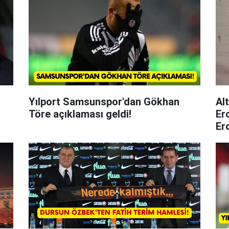
Yılport Samsunspor'dan Gökhan
Al
Töre açıklaması geldi!
Er
Er