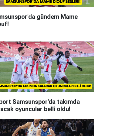
msunspor'da gündem Mame
ouf!
lport Samsunspor'da takımda
lacak oyuncular belli oldu!