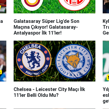
'a
Galatasaray Süper Lig'de Son
Ky
Maçına Çıkıyor! Galatasaray-
Tr
Antalyaspor İlk 11'ler!
Ge
l
Chelsea - Leicester City Maçı İlk
Yı
11'ler Belli Oldu Mu?
es
get