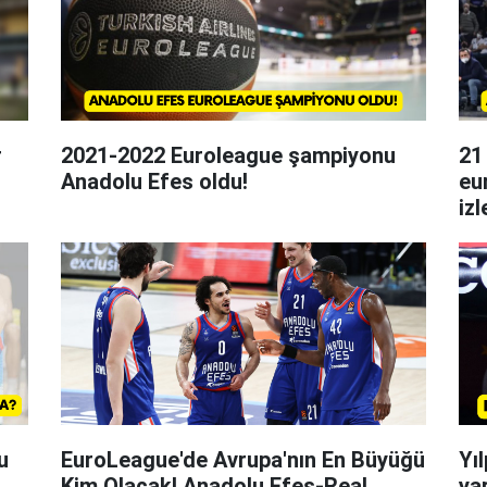
r
2021-2022 Euroleague şampiyonu
21
Anadolu Efes oldu!
eu
iz
20
u
EuroLeague'de Avrupa'nın En Büyüğü
Yı
Kim Olacak! Anadolu Efes-Real
ya