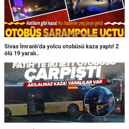
Sivas İmranlı'da yolcu otobüsü kaza yaptı! 2
ölü 19 yaralı..