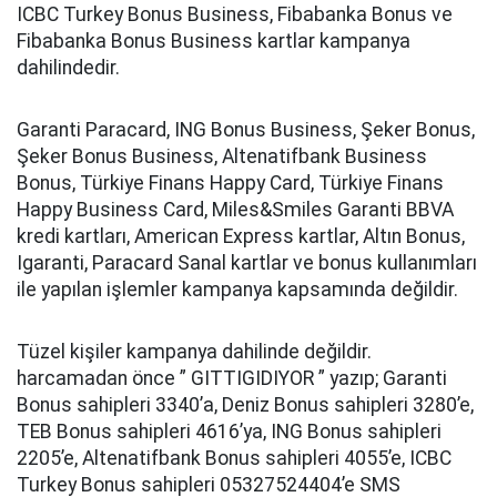
ICBC Turkey Bonus Business, Fibabanka Bonus ve
Fibabanka Bonus Business kartlar kampanya
dahilindedir.
Garanti Paracard, ING Bonus Business, Şeker Bonus,
Şeker Bonus Business, Altenatifbank Business
Bonus, Türkiye Finans Happy Card, Türkiye Finans
Happy Business Card, Miles&Smiles Garanti BBVA
kredi kartları, American Express kartlar, Altın Bonus,
Igaranti, Paracard Sanal kartlar ve bonus kullanımları
ile yapılan işlemler kampanya kapsamında değildir.
Tüzel kişiler kampanya dahilinde değildir.
harcamadan önce ” GITTIGIDIYOR ” yazıp; Garanti
Bonus sahipleri 3340’a, Deniz Bonus sahipleri 3280’e,
TEB Bonus sahipleri 4616’ya, ING Bonus sahipleri
2205’e, Altenatifbank Bonus sahipleri 4055’e, ICBC
Turkey Bonus sahipleri 05327524404’e SMS