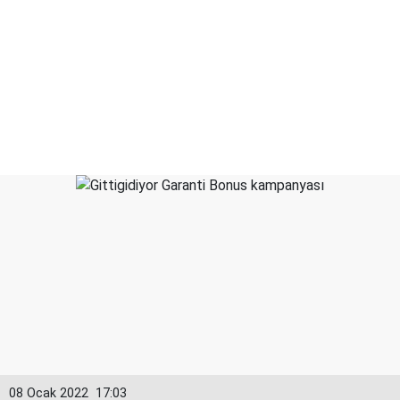
08 Ocak 2022
17:03