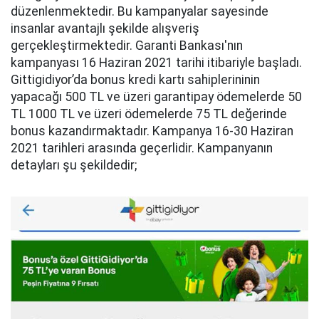
düzenlenmektedir. Bu kampanyalar sayesinde
insanlar avantajlı şekilde alışveriş
gerçekleştirmektedir. Garanti Bankası'nın
kampanyası 16 Haziran 2021 tarihi itibariyle başladı.
Gittigidiyor’da bonus kredi kartı sahiplerininin
yapacağı 500 TL ve üzeri garantipay ödemelerde 50
TL 1000 TL ve üzeri ödemelerde 75 TL değerinde
bonus kazandırmaktadır. Kampanya 16-30 Haziran
2021 tarihleri arasında geçerlidir. Kampanyanın
detayları şu şekildedir;