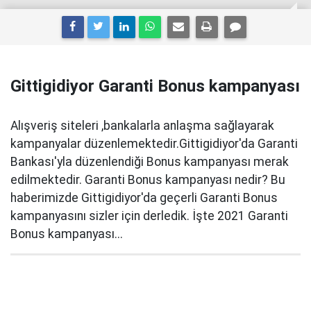
Gittigidiyor Garanti Bonus kampanyası
Alışveriş siteleri ,bankalarla anlaşma sağlayarak
kampanyalar düzenlemektedir.Gittigidiyor'da Garanti
Bankası'yla düzenlendiği Bonus kampanyası merak
edilmektedir. Garanti Bonus kampanyası nedir? Bu
haberimizde Gittigidiyor'da geçerli Garanti Bonus
kampanyasını sizler için derledik. İşte 2021 Garanti
Bonus kampanyası...