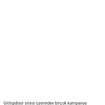
Gittigidiyor sitesi üzerinden birçok kampanya