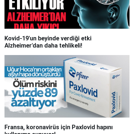
Kovid-19'un beyinde verdiği etki
Alzheimer'dan daha tehlikeli!
Fransa, koronavirüs için Paxlovid hapını