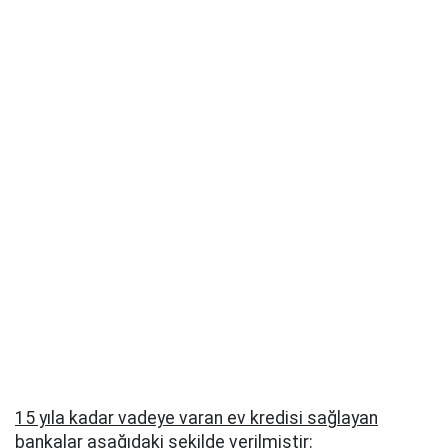
15 yıla kadar vadeye varan ev kredisi sağlayan
bankalar
aşağıdaki şekilde verilmiştir: