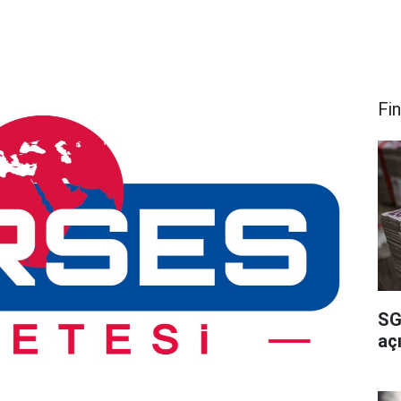
Fi
SG
açı