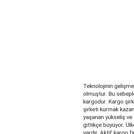
Teknolojinin gelişmes
olmuştur. Bu sebeple
kargodur. Kargo şirke
şirketi kurmak kazan
yaşanan yükseliş ve na
gittikçe büyüyor. Ül
vardır. Aktif kargo fi