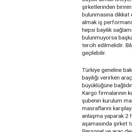
şirketlerinden birin
bulunmasına dikkat e
almak iş performansı
hepsi bayilik sağlam
bulunmuyorsa başka b
tercih edilmelidir. Bi
geçilebilir.
Türkiye geneline bak
bayiliği verirken ara
büyüklüğüne bağlıdır
Kargo firmalarının k
şubenin kurulum mal
masraflarını karşıla
anlaşma yaparak 2 ha
aşamasında şirket ta
Personel ve araç de