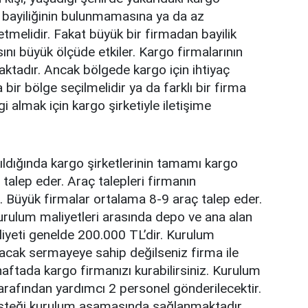
in bayiliğinin bulunmamasına ya da az
tmelidir. Fakat büyük bir firmadan bayilik
nı büyük ölçüde etkiler. Kargo firmalarının
aktadır. Ancak bölgede kargo için ihtiyaç
ir bölge seçilmelidir ya da farklı bir firma
lgi almak için kargo şirketiyle iletişime
ıldığında kargo şirketlerinin tamamı kargo
ç talep eder. Araç talepleri firmanın
. Büyük firmalar ortalama 8-9 araç talep eder.
urulum maliyetleri arasında depo ve ana alan
iyeti genelde 200.000 TL’dir. Kurulum
yacak sermayeye sahip değilseniz firma ile
ftada kargo firmanızı kurabilirsiniz. Kurulum
rafından yardımcı 2 personel gönderilecektir.
steği kurulum aşamasında sağlanmaktadır.