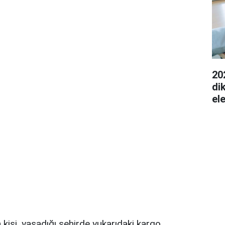
20
di
el
 kişi, yaşadığı şehirde yukarıdaki kargo