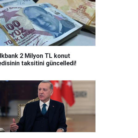
lkbank 2 Milyon TL konut
disinin taksitini güncelledi!