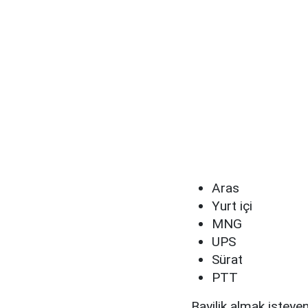
Aras
Yurt içi
MNG
UPS
Sürat
PTT
Bayilik almak isteyen