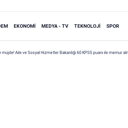
DEM
EKONOMI
MEDYA - TV
TEKNOLOJI
SPOR
re müjde! Aile ve Sosyal Hizmetler Bakanlığı 60 KPSS puanı ile memur a