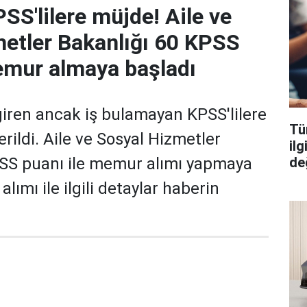
SS'lilere müjde! Aile ve
etler Bakanlığı 60 KPSS
emur almaya başladı
iren ancak iş bulamayan KPSS'lilere
Tüm
rildi. Aile ve Sosyal Hizmetler
il
değ
PSS puanı ile memur alımı yapmaya
lımı ile ilgili detaylar haberin