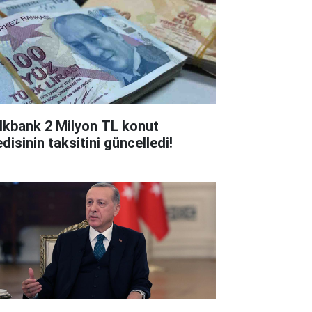
lkbank 2 Milyon TL konut
disinin taksitini güncelledi!