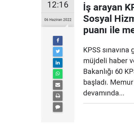
12:16
İş arayan KP
Sosyal Hizm
06 Haziran 2022
puanı ile m
KPSS sınavına g
müjdeli haber ve
Bakanlığı 60 K
başladı. Memur a
devamında...