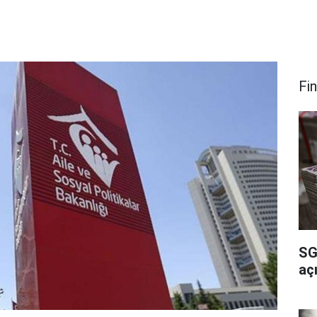
Fi
SG
açı