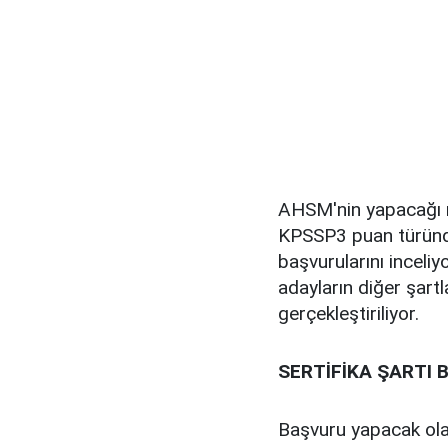
AHSM'nin yapacağı m
KPSSP3 puan türünde
başvurularını inceli
adayların diğer şart
gerçekleştiriliyor.
SERTİFİKA ŞARTI
Başvuru yapacak olan