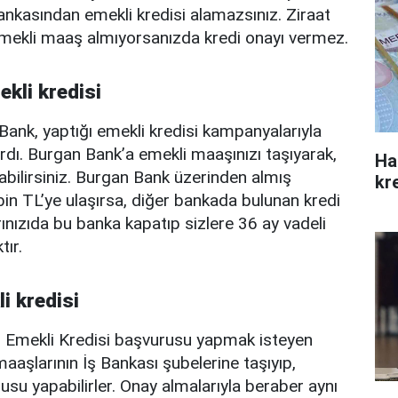
nkasından emekli kredisi alamazsınız. Ziraat
mekli maaş almıyorsanızda kredi onayı vermez.
kli kredisi
ank, yaptığı emekli kredisi kampanyalarıyla
dı. Burgan Bank’a emekli maaşınızı taşıyarak,
Ha
bilirsiniz. Burgan Bank üzerinden almış
kre
in TL’ye ulaşırsa, diğer bankada bulunan kredi
rınızıda bu banka kapatıp sizlere 36 ay vadeli
tır.
i kredisi
n Emekli Kredisi başvurusu yapmak isteyen
aaşlarının İş Bankası şubelerine taşıyıp,
usu yapabilirler. Onay almalarıyla beraber aynı