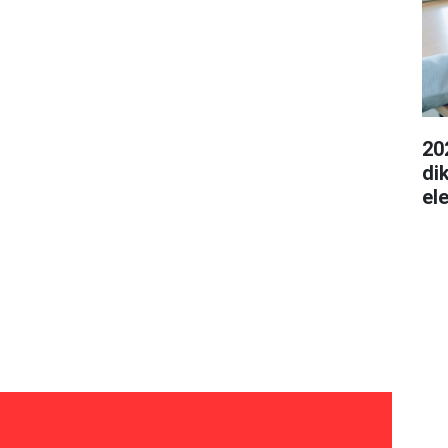
20
di
el