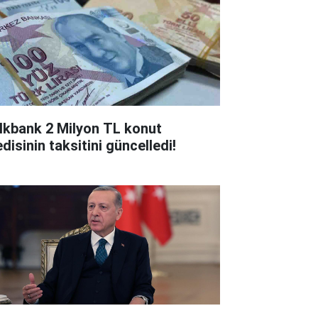
lkbank 2 Milyon TL konut
disinin taksitini güncelledi!