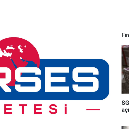
Fi
SG
açı