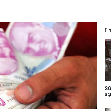
Fi
SG
açı