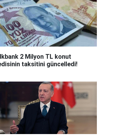
lkbank 2 Milyon TL konut
disinin taksitini güncelledi!