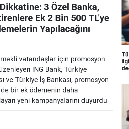
 Dikkatine: 3 Özel Banka,
irenlere Ek 2 Bin 500 TL'ye
emelerin Yapılacağını
Tüm
emekli vatandaşlar için promosyon
il
değ
üzenleyen ING Bank, Türkiye
ı ve Türkiye İş Bankası, promosyon
nde bir ek ödemenin daha
layan yeni kampanyalarını duyurdu.