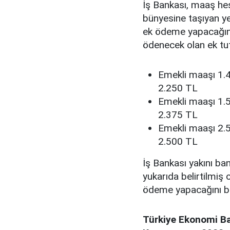
İş Bankası, maaş hes
bünyesine taşıyan ye
ek ödeme yapacağın
ödenecek olan ek tuta
Emekli maaşı 1.4
2.250 TL
Emekli maaşı 1.5
2.375 TL
Emekli maaşı 2.5
2.500 TL
İş Bankası yakını ba
yukarıda belirtilmiş
ödeme yapacağını bil
Türkiye Ekonomi Ba