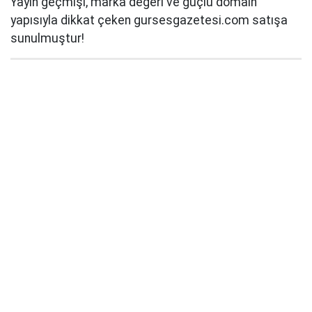
Yayın geçmişi, marka değeri ve güçlü domain
yapısıyla dikkat çeken gursesgazetesi.com satışa
sunulmuştur!