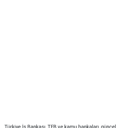
Türkiye İş Bankası, TEB ve kamu bankaları, güncel