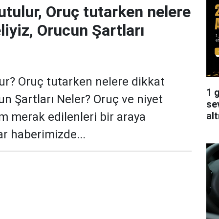
utulur, Oruç tutarken nelere
iyiz, Orucun Şartları
lur? Oruç tutarken nelere dikkat
1 g
un Şartları Neler? Oruç ve niyet
se
alt
tüm merak edilenleri bir araya
ar haberimizde...