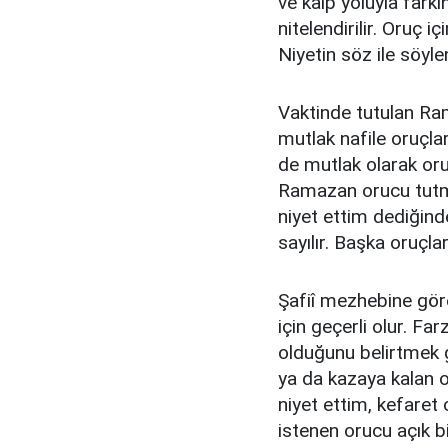
ve kalp yoluyla fark
nitelendirilir. Oruç i
Niyetin söz ile söyle
Vaktinde tutulan Ram
mutlak nafile oruçla
de mutlak olarak oru
Ramazan orucu tutmak
niyet ettim dediğind
sayılır. Başka oruçl
Şafiî mezhebine göre
için geçerli olur. Fa
olduğunu belirtmek 
ya da kazaya kalan 
niyet ettim, kefaret
istenen orucu açık bi