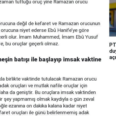
ği zaman tuttuğu oruç yine Ramazan orucu
.
orucuna değil de kefaret ve Ramazan orucunun
 orucuna niyet ederse Ebû Hanife’ye göre
geçerli olur. İmam Muhammed, İmam Ebû Yusuf
e, bu oruçlar geçerli olmaz.
PT
du
aç
neşin batışı ile başlayıp imsak vaktine
la birlikte vaktinde tutulacak Ramazan orucu
adak oruçları ve mutlak nafile oruçlar için
aha da geniştir. Bu oruçlara imsak vaktinden
bir şey yapmamış olmak kaydıyla o gün zeval
öğle ezanına on dakika kalana kadar niyet
efaret oruçları ile günü belirlenmemiş adak