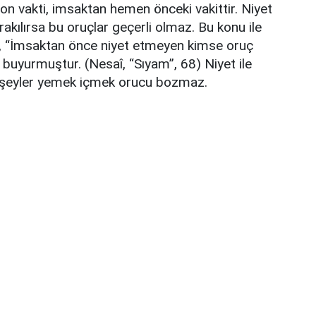
 son vakti, imsaktan hemen önceki vakittir. Niyet
akılırsa bu oruçlar geçerli olmaz. Bu konu ile
z, “İmsaktan önce niyet etmeyen kimse oruç
uyurmuştur. (Nesaî, “Sıyam”, 68) Niyet ile
r şeyler yemek içmek orucu bozmaz.