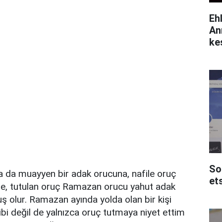
Eh
An
ke
So
da muayyen bir adak orucuna, nafile oruç
et
bile, tutulan oruç Ramazan orucu yahut adak
ş olur. Ramazan ayında yolda olan bir kişi
i değil de yalnızca oruç tutmaya niyet ettim