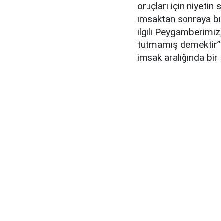
oruçları için niyetin
imsaktan sonraya bır
ilgili Peygamberimi
tutmamış demektir” b
imsak aralığında bi