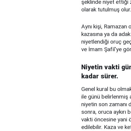
şeklinde niyet etti
olarak tutulmuş olur
Aynı kişi, Ramazan 
kazasına ya da adak
niyetlendiği oruç 
ve İmam Şafiî’ye gör
Niyetin vakti gü
kadar sürer.
Genel kural bu olmak
ile günü belirlenmiş 
niyetin son zamanı d
sonra, oruca aykırı 
vakti öncesine yani 
edilebilir. Kaza ve k