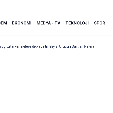
DEM
EKONOMI
MEDYA - TV
TEKNOLOJI
SPOR
Oruç tutarken nelere dikkat etmeliyiz, Orucun Şartları Neler?