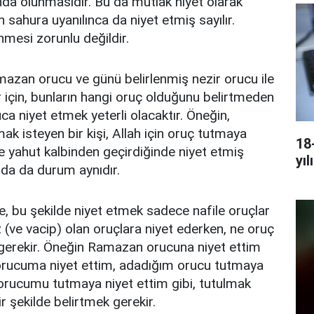
ında olunmasıdır. Bu da mutlak niyet olarak
çin sahura uyanılınca da niyet etmiş sayılır.
nmesi zorunlu değildir.
azan orucu ve günü belirlenmiş nezir orucu ile
r için, bunların hangi oruç olduğunu belirtmeden
ca niyet etmek yeterli olacaktır. Öneğin,
 isteyen bir kişi, Allah için oruç tutmaya
18
e yahut kalbinden geçirdiğinde niyet etmiş
yıl
arda da durum aynıdır.
, bu şekilde niyet etmek sadece nafile oruçlar
rz (ve vacip) olan oruçlara niyet ederken, ne oruç
gerekir. Öneğin Ramazan orucuna niyet ettim
orucuma niyet ettim, adadığım orucu tutmaya
 orucumu tutmaya niyet ettim gibi, tutulmak
r şekilde belirtmek gerekir.