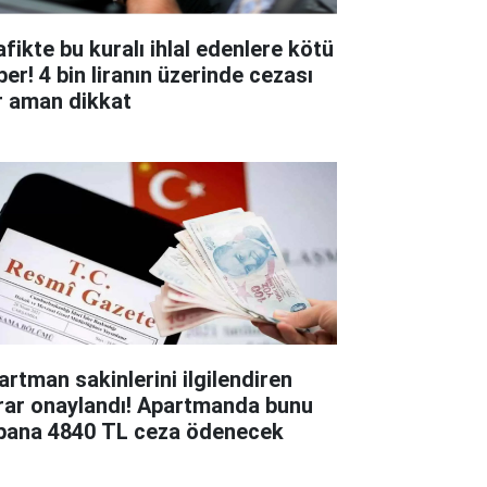
afikte bu kuralı ihlal edenlere kötü
ber! 4 bin liranın üzerinde cezası
r aman dikkat
artman sakinlerini ilgilendiren
rar onaylandı! Apartmanda bunu
pana 4840 TL ceza ödenecek