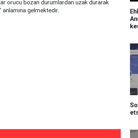
dar orucu bozan durumlardan uzak durarak
’ anlamına gelmektedir.
Eh
An
ke
So
et