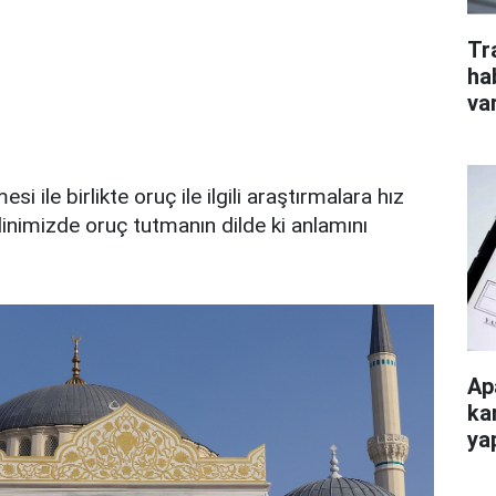
Tr
ha
va
i ile birlikte oruç ile ilgili araştırmalara hız
 dinimizde oruç tutmanın dilde ki anlamını
Ap
ka
ya