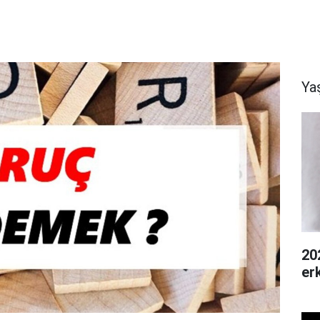
Ya
20
er