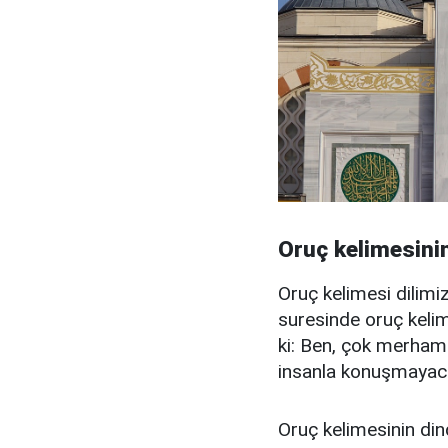
Oruç kelimesinin
Oruç kelimesi dilim
suresinde oruç kelime
ki: Ben, çok merhame
insanla konuşmayac
Oruç kelimesinin din