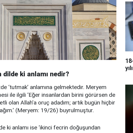
18
yıl
 dilde ki anlamı nedir?
izde ‘tutmak’ anlamına gelmektedir. Meryem
si ile ilgili ‘Eğer insanlardan birini görürsen de
tli olan Allah’a oruç adadım; artık bugün hiçbir
ağım.’ (Meryem: 19/26) buyrulmuştur.
de ki anlamı ise ‘ikinci fecrin doğuşundan