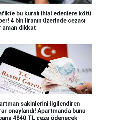
afikte bu kuralı ihlal edenlere kötü
ber! 4 bin liranın üzerinde cezası
r aman dikkat
artman sakinlerini ilgilendiren
rar onaylandı! Apartmanda bunu
pana 4840 TL ceza ödenecek