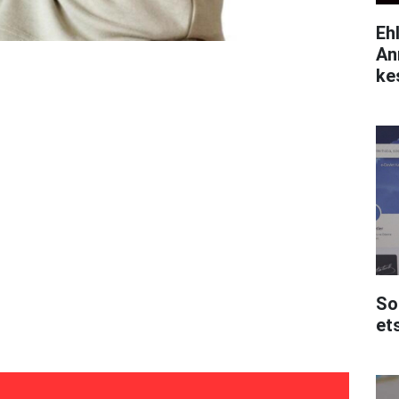
Eh
An
ke
So
et