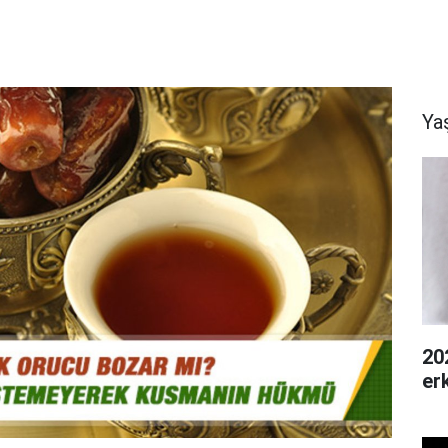
Ya
20
er