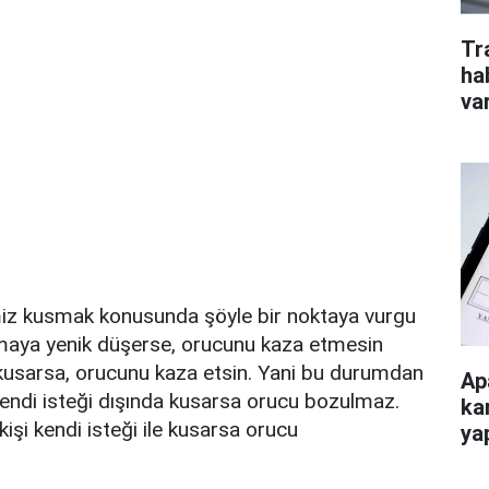
Tr
ha
va
z kusmak konusunda şöyle bir noktaya vurgu
maya yenik düşerse, orucunu kaza etmesin
usarsa, orucunu kaza etsin. Yani bu durumdan
Ap
kendi isteği dışında kusarsa orucu bozulmaz.
ka
kişi kendi isteği ile kusarsa orucu
ya