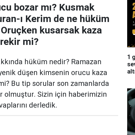
cu bozar mı? Kusmak
uran-ı Kerim de ne hüküm
? Oruçken kusarsak kaza
rekir mi?
1 g
akkında hüküm nedir? Ramazan
se
alt
enik düşen kimsenin orucu kaza
mi? Bu tip sorular son zamanlarda
lır olmuştur. Sizin için haberimizin
aplarını derledik.