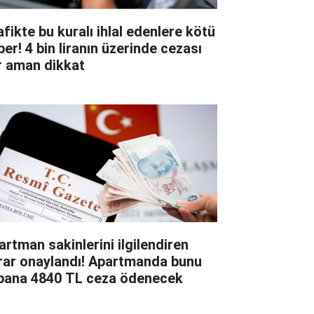
afikte bu kuralı ihlal edenlere kötü
ber! 4 bin liranın üzerinde cezası
r aman dikkat
artman sakinlerini ilgilendiren
rar onaylandı! Apartmanda bunu
pana 4840 TL ceza ödenecek