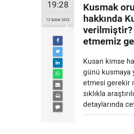
19:28
Kusmak oru
hakkında K
12 Şubat 2022
verilmiştir
etmemiz ge
Kusan kimse h
günü kusmaya y
etmesi gerekir 
sıklıkla araştırı
detaylarında cev