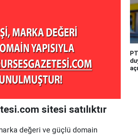
PT
du
aç
esi.com sitesi satılıktır
marka değeri ve güçlü domain