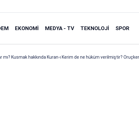
DEM
EKONOMI
MEDYA - TV
TEKNOLOJI
SPOR
 mı? Kusmak hakkında Kuran-ı Kerim de ne hüküm verilmiştir? Oruçke