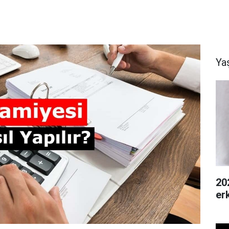
Ya
20
er