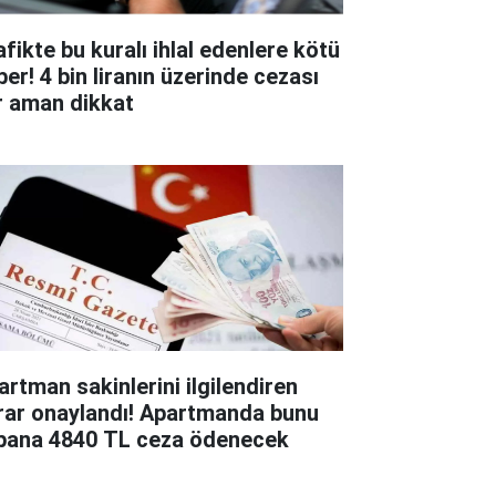
afikte bu kuralı ihlal edenlere kötü
ber! 4 bin liranın üzerinde cezası
r aman dikkat
artman sakinlerini ilgilendiren
rar onaylandı! Apartmanda bunu
pana 4840 TL ceza ödenecek