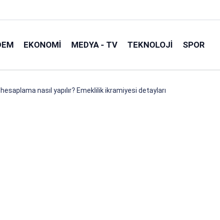
DEM
EKONOMI
MEDYA - TV
TEKNOLOJI
SPOR
 hesaplama nasıl yapılır? Emeklilik ikramiyesi detayları