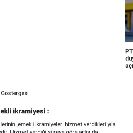
PT
du
aç
 Göstergesi
kli ikramiyesi :
rinin ,emekli ikramiyeleri hizmet verdikleri yıla
ir. Hizmet verdiği süreye göre artış da