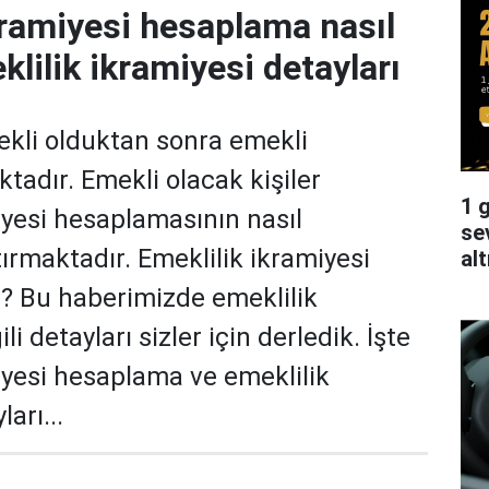
kramiyesi hesaplama nasıl
klilik ikramiyesi detayları
kli olduktan sonra emekli
tadır. Emekli olacak kişiler
1 g
iyesi hesaplamasının nasıl
se
tırmaktadır. Emeklilik ikramiyesi
alt
r? Bu haberimizde emeklilik
ili detayları sizler için derledik. İşte
iyesi hesaplama ve emeklilik
arı...