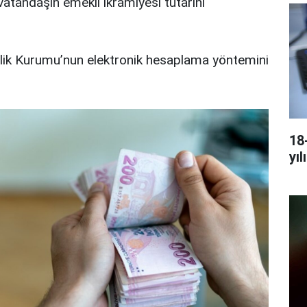
atandaşın emekli ikramiyesi tutarını
lik Kurumu’nun elektronik hesaplama yöntemini
18
yıl