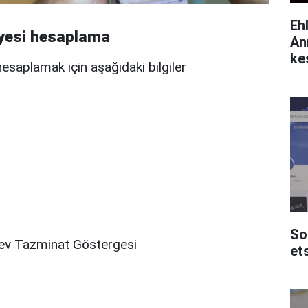
Eh
iyesi hesaplama
An
ke
hesaplamak için aşağıdaki bilgiler
So
v Tazminat Göstergesi
et