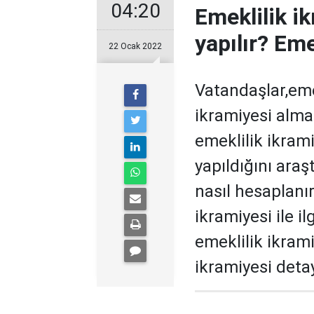
04:20
Emeklilik i
yapılır? Eme
22 Ocak 2022
Vatandaşlar,eme
ikramiyesi almak
emeklilik ikram
yapıldığını araş
nasıl hesaplanı
ikramiyesi ile ilg
emeklilik ikram
ikramiyesi detayl