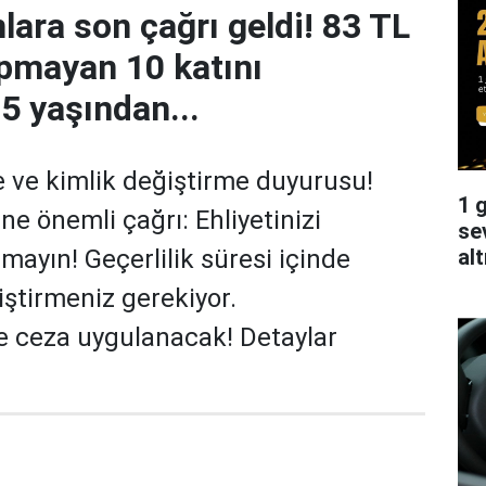
nlara son çağrı geldi! 83 TL
pmayan 10 katını
5 yaşından...
e ve kimlik değiştirme duyurusu!
1 g
ine önemli çağrı: Ehliyetinizi
se
alt
mayın! Geçerlilik süresi içinde
iştirmeniz gerekiyor.
e ceza uygulanacak! Detaylar