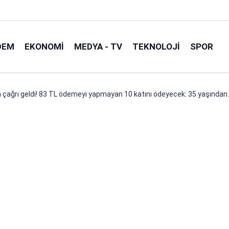
DEM
EKONOMI
MEDYA - TV
TEKNOLOJI
SPOR
on çağrı geldi! 83 TL ödemeyi yapmayan 10 katını ödeyecek: 35 yaşından..