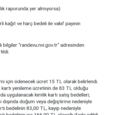
lık raporunda yer almıyorsa)
i kağıt ve harç bedeli ile vakıf payının
ylı bilgiler "randevu.nvi.gov.tr" adresinden
ildi.
emi için ödenecek ücret 15 TL olarak belirlendi.
 kartı yenileme ücretinin de 83 TL olduğu
da uygulanacak kimlik kartı satış bedelleri;
esi dışında doğum veya değiştirme nedeniyle
rtı bedelinin 83,00 TL, kayıp nedeniyle
tı bedelinin ise 166,00 TL olacağı ifade edildi.