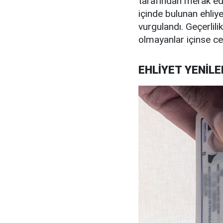
tarafından merak edil
içinde bulunan ehliy
vurgulandı. Geçerlili
olmayanlar içinse ce
EHLİYET YENİLE