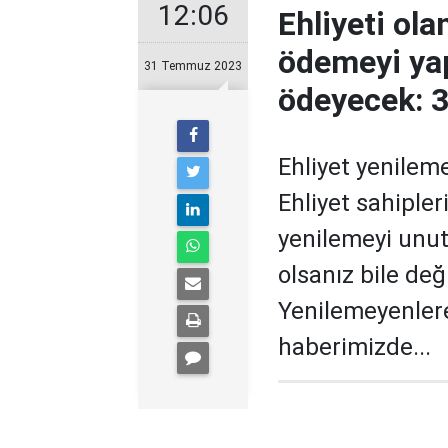
12:06
Ehliyeti ola
ödemeyi ya
31 Temmuz 2023
ödeyecek: 3
Ehliyet yenilem
Ehliyet sahipler
yenilemeyi unut
olsanız bile değ
Yenilemeyenler
haberimizde...