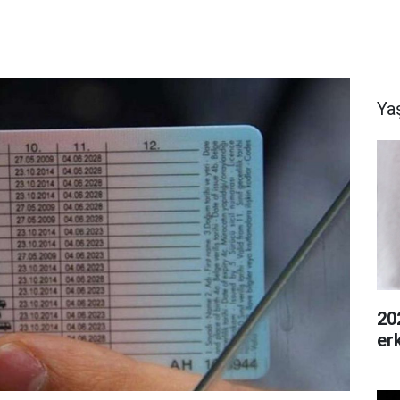
Ya
20
er