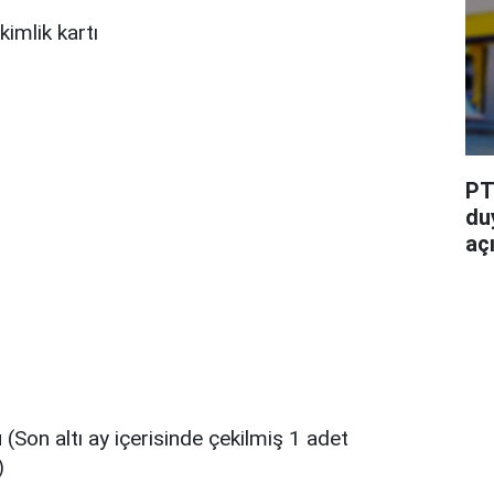
imlik kartı
PT
du
aç
 (Son altı ay içerisinde çekilmiş 1 adet
)