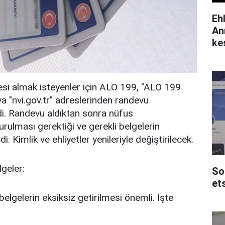
Eh
An
ke
esi almak isteyenler için ALO 199, "ALO 199
 "nvi.gov.tr" adreslerinden randevu
ildi. Randevu aldıktan sonra nüfus
rulması gerektiği ve gerekli belgelerin
i. Kimlik ve ehliyetler yenileriyle değiştirilecek.
lgeler:
So
et
belgelerin eksiksiz getirilmesi önemli. İşte