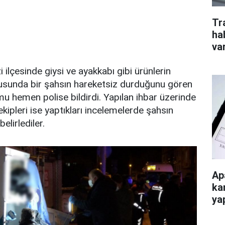
Tr
ha
va
ilçesinde giysi ve ayakkabı gibi ürünlerin
utusunda bir şahsın hareketsiz durduğunu gören
mu hemen polise bildirdi. Yapılan ihbar üzerinde
kipleri ise yaptıkları incelemelerde şahsın
belirlediler.
Ap
ka
ya