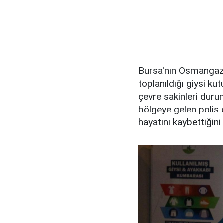
Bursa'nın Osmangazi 
toplanıldığı giysi k
çevre sakinleri duru
bölgeye gelen polis e
hayatını kaybettiğini 