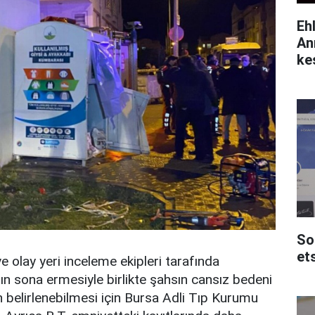
Eh
An
ke
So
et
e olay yeri inceleme ekipleri tarafında
rın sona ermesiyle birlikte şahsın cansız bedeni
 belirlenebilmesi için Bursa Adli Tıp Kurumu