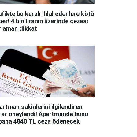
afikte bu kuralı ihlal edenlere kötü
ber! 4 bin liranın üzerinde cezası
r aman dikkat
artman sakinlerini ilgilendiren
rar onaylandı! Apartmanda bunu
pana 4840 TL ceza ödenecek