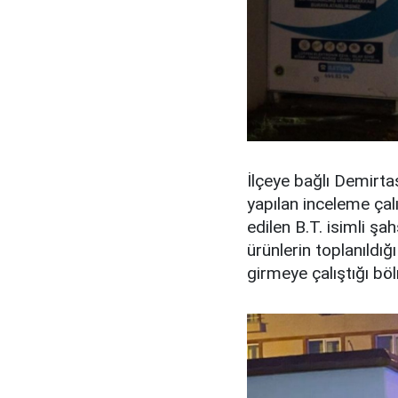
İlçeye bağlı Demirt
yapılan inceleme çal
edilen B.T. isimli şa
ürünlerin toplanıldığ
girmeye çalıştığı böl