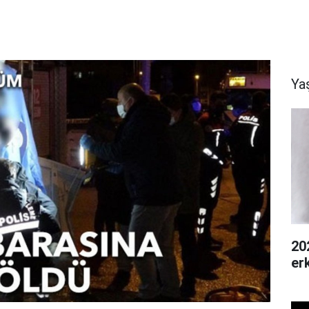
Ya
20
er