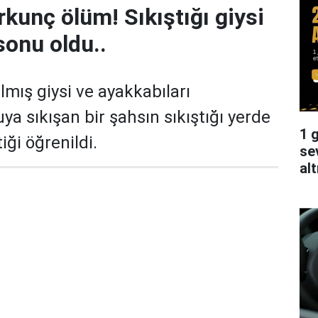
rkunç ölüm! Sıkıştığı giysi
onu oldu..
lmış giysi ve ayakkabıları
uya sıkışan bir şahsın sıkıştığı yerde
1 g
iği öğrenildi.
se
alt