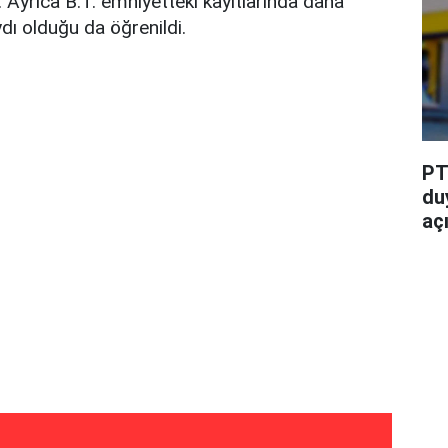
 Ayrıca B.T. emniyetteki kayıtlarında daha
dı olduğu da öğrenildi.
PT
du
aç