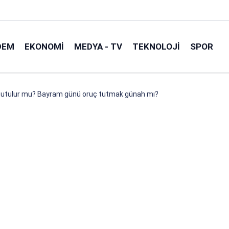
DEM
EKONOMI
MEDYA - TV
TEKNOLOJI
SPOR
tutulur mu? Bayram günü oruç tutmak günah mı?