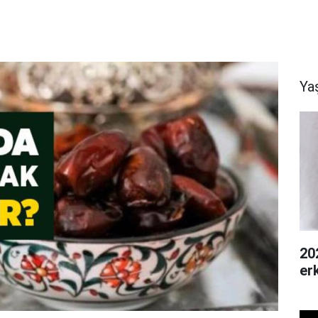
Ya
20
er