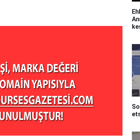
Eh
An
ke
So
et