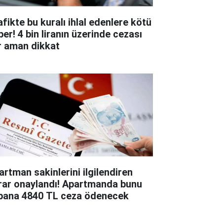
afikte bu kuralı ihlal edenlere kötü
ber! 4 bin liranın üzerinde cezası
r aman dikkat
artman sakinlerini ilgilendiren
rar onaylandı! Apartmanda bunu
pana 4840 TL ceza ödenecek