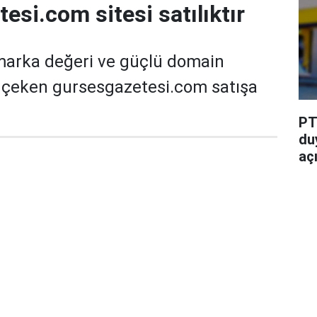
esi.com sitesi satılıktır
marka değeri ve güçlü domain
t çeken gursesgazetesi.com satışa
PT
du
aç