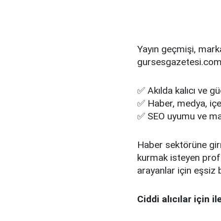
Yayın geçmişi, mark
gursesgazetesi.com
✅ Akılda kalıcı ve g
✅ Haber, medya, içeri
✅ SEO uyumu ve mark
Haber sektörüne girm
kurmak isteyen profe
arayanlar için eşsiz b
Ciddi alıcılar için