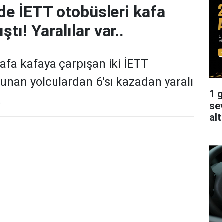
de İETT otobüsleri kafa
ştı! Yaralılar var..
afa kafaya çarpışan iki İETT
nan yolculardan 6'sı kazadan yaralı
1 g
.
se
alt