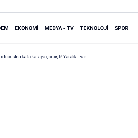
DEM
EKONOMI
MEDYA - TV
TEKNOLOJI
SPOR
tobüsleri kafa kafaya çarpıştı! Yaralılar var..