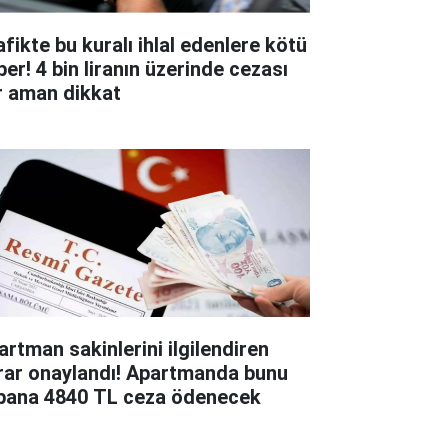
afikte bu kuralı ihlal edenlere kötü
ber! 4 bin liranın üzerinde cezası
r aman dikkat
artman sakinlerini ilgilendiren
rar onaylandı! Apartmanda bunu
pana 4840 TL ceza ödenecek