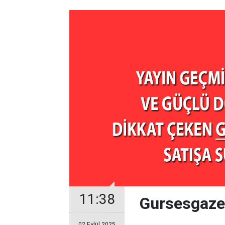
11:38
Gursesgazet
02 Eylül 2025