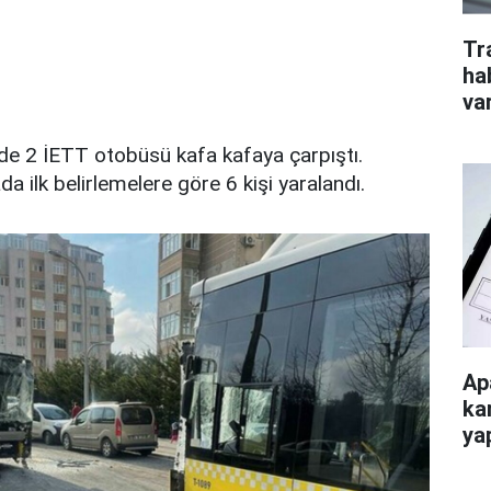
Tr
ha
va
de 2 İETT otobüsü kafa kafaya çarpıştı.
 ilk belirlemelere göre 6 kişi yaralandı.
Ap
ka
ya