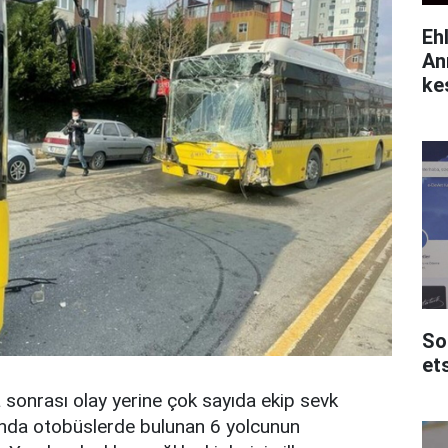
Eh
An
ke
So
et
sonrası olay yerine çok sayıda ekip sevk
sında otobüslerde bulunan 6 yolcunun