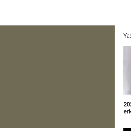
Ya
20
er