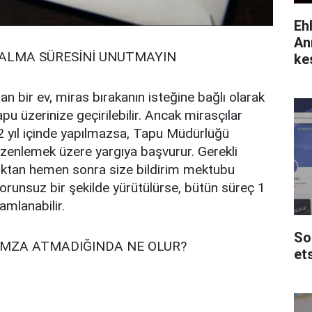
Eh
An
 ALMA SÜRESİNİ UNUTMAYIN
ke
an bir ev, miras bırakanın isteğine bağlı olarak
tapu üzerinize geçirilebilir. Ancak mirasçılar
2 yıl içinde yapılmazsa, Tapu Müdürlüğü
üzenlemek üzere yargıya başvurur. Gerekli
ktan hemen sonra size bildirim mektubu
 sorunsuz bir şekilde yürütülürse, bütün süreç 1
amlanabilir.
So
I İMZA ATMADIĞINDA NE OLUR?
et