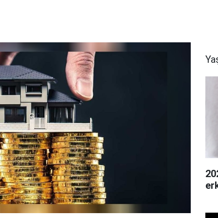
Ya
20
er