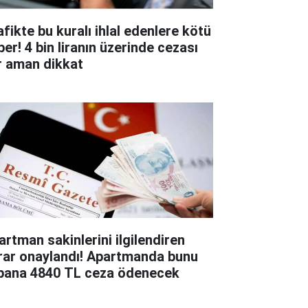
afikte bu kuralı ihlal edenlere kötü
ber! 4 bin liranın üzerinde cezası
r aman dikkat
artman sakinlerini ilgilendiren
rar onaylandı! Apartmanda bunu
pana 4840 TL ceza ödenecek