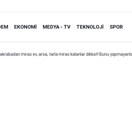
DEM
EKONOMI
MEDYA - TV
TEKNOLOJI
SPOR
krabadan miras ev, arsa, tarla miras kalanlar dikkat! Bunu yapmayanla