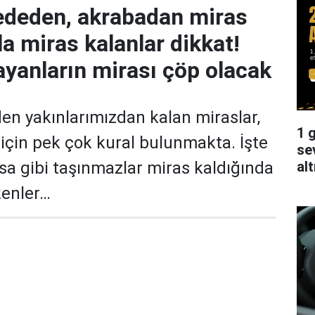
ededen, akrabadan miras
rla miras kalanlar dikkat!
anların mirası çöp olacak
en yakınlarımızdan kalan miraslar,
1 g
 için pek çok kural bulunmakta. İşte
se
alt
rsa gibi taşınmazlar miras kaldığında
enler…