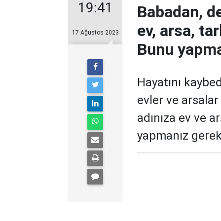
19:41
Babadan, d
ev, arsa, ta
17 Ağustos 2023
Bunu yapmay
Hayatını kaybed
evler ve arsalar
adınıza ev ve a
yapmanız gerek