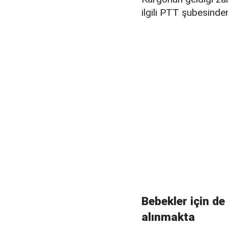
ilgili PTT şubesinden
Bebekler için d
alınmakta