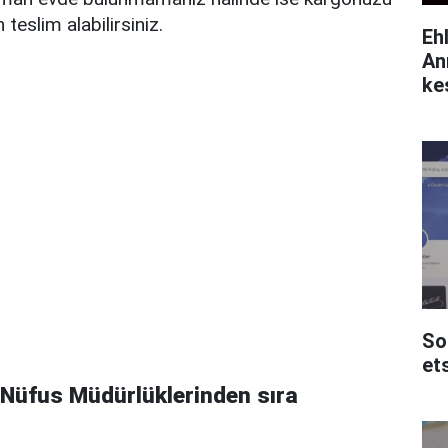
 teslim alabilirsiniz.
Eh
An
ke
So
et
e Nüfus Müdürlüklerinden sıra