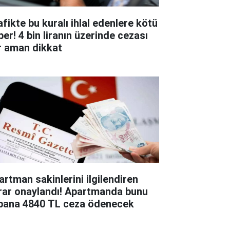
afikte bu kuralı ihlal edenlere kötü
ber! 4 bin liranın üzerinde cezası
r aman dikkat
artman sakinlerini ilgilendiren
rar onaylandı! Apartmanda bunu
pana 4840 TL ceza ödenecek