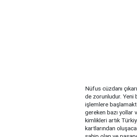
Nüfus cüzdanı çıkar
de zorunludur. Yeni 
işlemlere başlamakta
gereken bazı yollar v
kimlikleri artık Türk
kartlarından oluşacak.
sahip olan ve pasapor