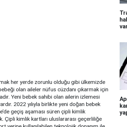
Tr
ha
va
mak her yerde zorunlu olduğu gibi ülkemizde
bebeği olan aileler nüfus cüzdanı çıkarmak için
dır. Yeni bebek sahibi olan ailerin izlemesi
Ap
ardır. 2022 yılıyla birlikte yeni doğan bebek
ka
iye’de geçiş aşaması süren çipli kimlik
ya
 Çipli kimlik kartları uluslararası geçerliliğe
t yerine kullanılabilen teknolojik donanım ile