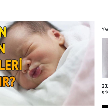
Ya
20
er