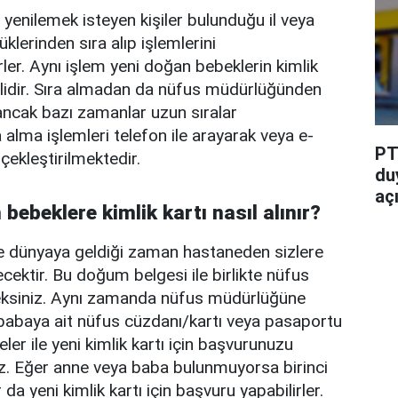
 yenilemek isteyen kişiler bulunduğu il veya
klerinden sıra alıp işlemlerini
ler. Aynı işlem yeni doğan bebeklerin kimlik
erlidir. Sıra almadan da nüfus müdürlüğünden
 ancak bazı zamanlar uzun sıralar
ra alma işlemleri telefon ile arayarak veya e-
PT
çekleştirilmektedir.
du
aç
bebeklere kimlik kartı nasıl alınır?
 dünyaya geldiği zaman hastaneden sizlere
cektir. Bu doğum belgesi ile birlikte nüfus
ksiniz. Aynı zamanda nüfus müdürlüğüne
babaya ait nüfus cüzdanı/kartı veya pasaportu
eler ile yeni kimlik kartı için başvurunuzu
niz. Eğer anne veya baba bulunmuyorsa birinci
a yeni kimlik kartı için başvuru yapabilirler.