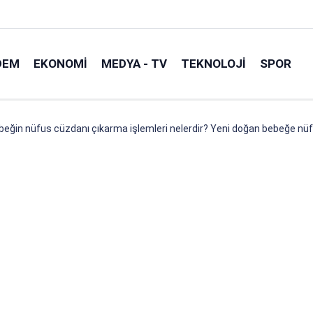
DEM
EKONOMI
MEDYA - TV
TEKNOLOJI
SPOR
eğin nüfus cüzdanı çıkarma işlemleri nelerdir? Yeni doğan bebeğe nüfus