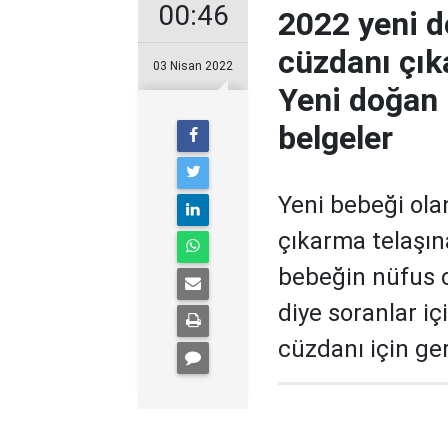
00:46
2022 yeni 
cüzdanı çık
03 Nisan 2022
Yeni doğan 
belgeler
Yeni bebeği ola
çıkarma telaşın
bebeğin nüfus c
diye soranlar i
cüzdanı için ge