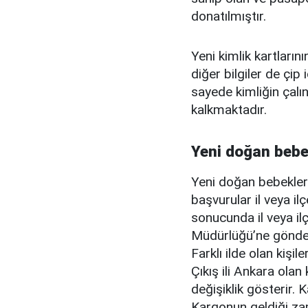
donatılmıştır.
Yeni kimlik kartların
diğer bilgiler de çip
sayede kimliğin çal
kalkmaktadır.
Yeni doğan bebeğ
Yeni doğan bebeklere
başvurular il veya i
sonucunda il veya i
Müdürlüğü’ne gönderi
Farklı ilde olan kişil
Çıkış ili Ankara ola
değişiklik gösterir.
Kargonun geldiği z