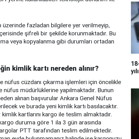
ın üzerinde fazladan bilgilere yer verilmeyip,
 içerisinde şifreli bir şekilde korunmaktadır. Bu
ınma veya kopyalanma gibi durumları ortadan
18
in kimlik kartı nereden alınır?
yıl
 nüfus cüzdanı çıkarma işlemleri için öncelikle
lçe nüfus müdürlüklerine yapılmaktadır. Bunun
lçeden alınan başvurular Ankara Genel Nüfus
lecek ve burada yeni kimlik kartı basılacaktır.
er kimlik kartlarını kargo ile teslim almaktadır.
n kargo duruma göre 1 ila 3 gün arasında
 Kargolar PTT tarafından teslim edilmektedir.
aman evde bulunmamanız halinde ise kargonuzu