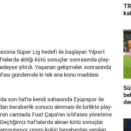
TR
kal
ezona Süper Lig hedefi ile başlayan Yılport
alarda aldığı kötü sonuçlar sonrasında play-
redeyse yitirdi. Yaşanan gelişmeler sonrasında
stifası gündemde ki tek ana konu maddesi
Sü
be
da son hafta kendi sahasında Eyüpspor ile
de
an beraberlik sonucu alınması ile birlikte play-
tiren camiada Fuat Çapa'nın istifasını yönetime
Geçtiğimiz haftalarda alınan kötü sonuçlar
Samsunspor resmi kulüp hesabından yapılan