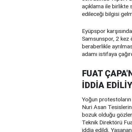
açıklama ile birlikt
edileceği bilgisi gelm
Eyüpspor karşısında
Samsunspor, 2 kez ö
beraberlikle ayrılmas
adamı istifaya çağırd
FUAT ÇAPA'
İDDİA EDİLİ
Yoğun protestoların
Nuri Asan Tesislerin
bozuk olduğu gözle
Teknik Direktörü Fua
iddia edildi. Yaşana