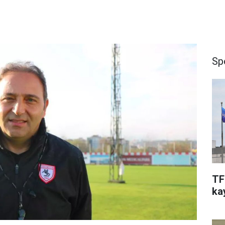
Sp
TF
kay