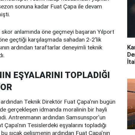
e sezon sonuna kadar Fuat Çapa ile devam
işti.
 skor anlamında öne geçmeyi başaran Yılport
ne geçtiği karşılaşmada sahadan 2-2'lik
Ka
ının ardından taraftarlar deneyimli teknik
De
ı.
İta
NIN EŞYALARINI TOPLADIĞI
YOR
 ardından Teknik Direktör Fuat Çapa’nın bugün
de gerçekleşen idmanda moralinin bir hayli
ndi. Antrenmanın ardından Samsunspor’un
t Çapa’nın Tesislerdeki eşyalarını topladığı
n bu sıcak gelişmenin ardından Fuat Çapa’nın