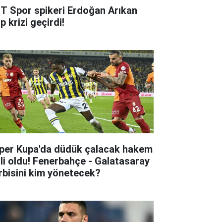
T Spor spikeri Erdoğan Arıkan
p krizi geçirdi!
per Kupa'da düdük çalacak hakem
lli oldu! Fenerbahçe - Galatasaray
rbisini kim yönetecek?