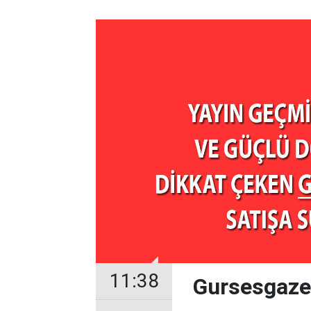
11:38
Gursesgazet