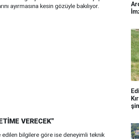
Ar
rını ayırmasına kesin gözüyle bakılıyor.
İm
Edi
Kır
şi
NETİME VERECEK"
 edilen bilgilere göre ise deneyimli teknik