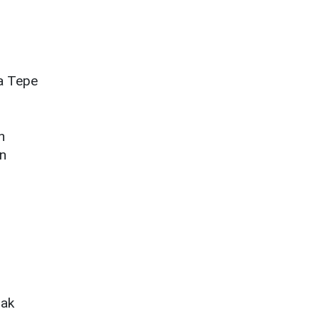
 Tepe
n
n
mak