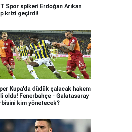
T Spor spikeri Erdoğan Arıkan
p krizi geçirdi!
per Kupa'da düdük çalacak hakem
lli oldu! Fenerbahçe - Galatasaray
rbisini kim yönetecek?