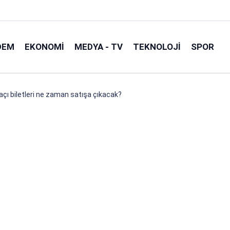
DEM
EKONOMI
MEDYA - TV
TEKNOLOJI
SPOR
çı biletleri ne zaman satışa çıkacak?