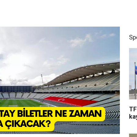
Sp
TF
kay