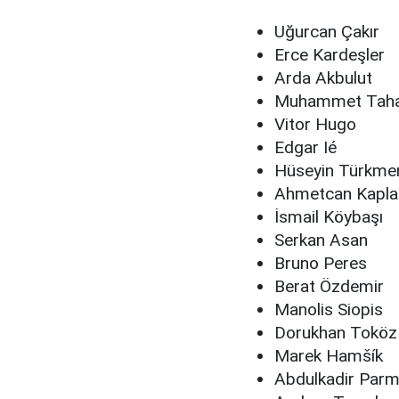
Uğurcan Çakır
Erce Kardeşler
Arda Akbulut
Muhammet Taha
Vitor Hugo
Edgar Ié
Hüseyin Türkme
Ahmetcan Kapla
İsmail Köybaşı
Serkan Asan
Bruno Peres
Berat Özdemir
Manolis Siopis
Dorukhan Toköz
Marek Hamšík
Abdulkadir Par