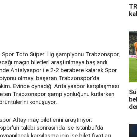
TR
kal
 Spor Toto Süper Lig şampiyonu Trabzonspor,
acağı maçın biletleri araştırılmaya başlandı.
inde Antalyaspor ile 2-2 berabere kalarak Spor
piyonu olmayı başaran Trabzonspor'da
kim. Evinde oynadığı Antalyaspor karşılaşması
Sü
yeten Trabzonspor şampiyonluğunu kutlarken
be
rüntülerini konuşuyor.
de
por Altay maç biletlerini araştırıyor.
por'un talebi sonrasında ise İstanbul'da
oynanılacak karşılaşma için ise bilet fiyatları