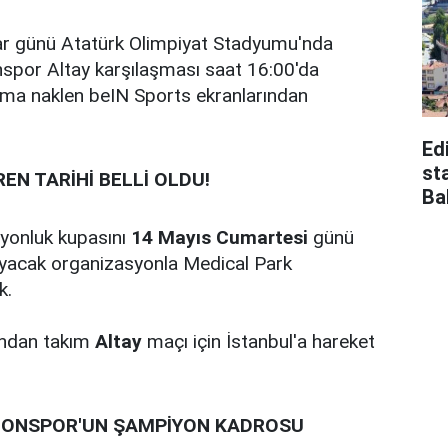
r günü Atatürk Olimpiyat Stadyumu'nda
spor Altay karşılaşması saat 16:00'da
şma naklen beIN Sports ekranlarından
Edi
st
N TARİHİ BELLİ OLDU!
Ba
yonluk kupasını
14 Mayıs Cumartesi
günü
ayacak organizasyonla Medical Park
k.
ından takım
Altay
maçı için İstanbul'a hareket
BZONSPOR'UN ŞAMPİYON KADROSU