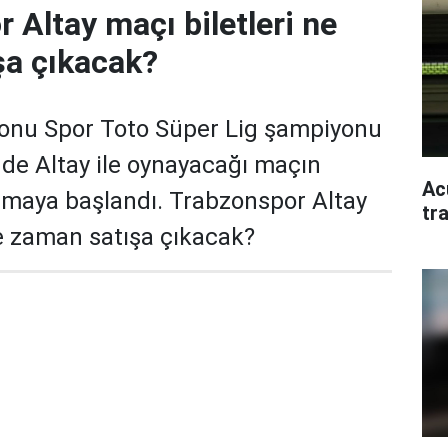
 Altay maçı biletleri ne
şa çıkacak?
zonu Spor Toto Süper Lig şampiyonu
gde Altay ile oynayacağı maçın
Ac
rılmaya başlandı. Trabzonspor Altay
tr
ne zaman satışa çıkacak?