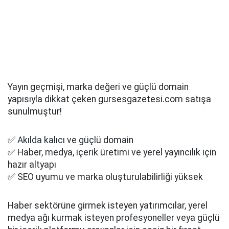
Yayın geçmişi, marka değeri ve güçlü domain
yapısıyla dikkat çeken gursesgazetesi.com satışa
sunulmuştur!
✅ Akılda kalıcı ve güçlü domain
✅ Haber, medya, içerik üretimi ve yerel yayıncılık için
hazır altyapı
✅ SEO uyumu ve marka oluşturulabilirliği yüksek
Haber sektörüne girmek isteyen yatırımcılar, yerel
medya ağı kurmak isteyen profesyoneller veya güçlü