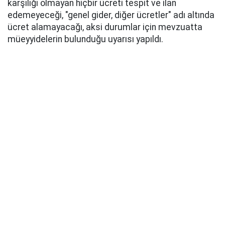
karşılığı olmayan hiçbir ücreti tespit ve ilan
edemeyeceği, "genel gider, diğer ücretler" adı altında
ücret alamayacağı, aksi durumlar için mevzuatta
müeyyidelerin bulunduğu uyarısı yapıldı.