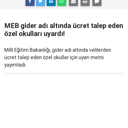
MEB gider adı altında ücret talep eden
özel okulları uyardı!
Milli Eğitim Bakanlığı, gider adı altında velilerden
ücret talep eden özel okullar için uyarı metni
yayımladı.