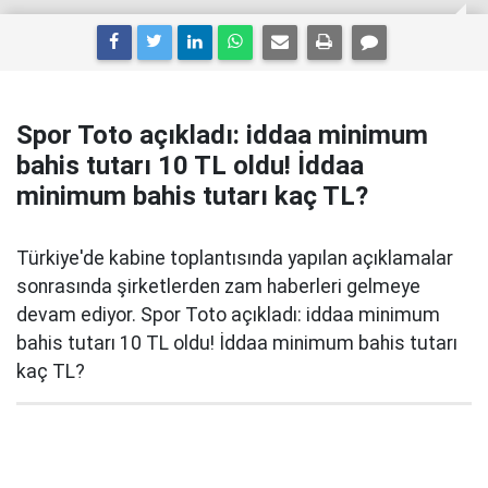
Spor Toto açıkladı: iddaa minimum
bahis tutarı 10 TL oldu! İddaa
minimum bahis tutarı kaç TL?
Türkiye'de kabine toplantısında yapılan açıklamalar
sonrasında şirketlerden zam haberleri gelmeye
devam ediyor. Spor Toto açıkladı: iddaa minimum
bahis tutarı 10 TL oldu! İddaa minimum bahis tutarı
kaç TL?