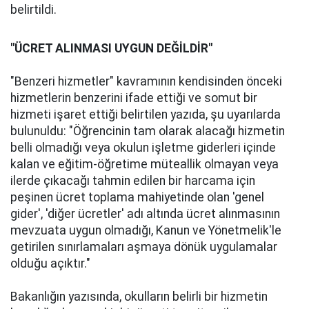
belirtildi.
"ÜCRET ALINMASI UYGUN DEĞİLDİR"
"Benzeri hizmetler" kavramının kendisinden önceki
hizmetlerin benzerini ifade ettiği ve somut bir
hizmeti işaret ettiği belirtilen yazıda, şu uyarılarda
bulunuldu: "Öğrencinin tam olarak alacağı hizmetin
belli olmadığı veya okulun işletme giderleri içinde
kalan ve eğitim-öğretime müteallik olmayan veya
ilerde çıkacağı tahmin edilen bir harcama için
peşinen ücret toplama mahiyetinde olan 'genel
gider', 'diğer ücretler' adı altında ücret alınmasının
mevzuata uygun olmadığı, Kanun ve Yönetmelik'le
getirilen sınırlamaları aşmaya dönük uygulamalar
olduğu açıktır."
Bakanlığın yazısında, okulların belirli bir hizmetin