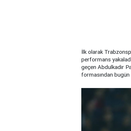
İlk olarak Trabzonsp
performans yakaladı
geçen Abdulkadir P
formasından bugün it