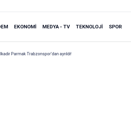
DEM
EKONOMI
MEDYA - TV
TEKNOLOJI
SPOR
ulkadir Parmak Trabzonspor’dan ayrıldı!