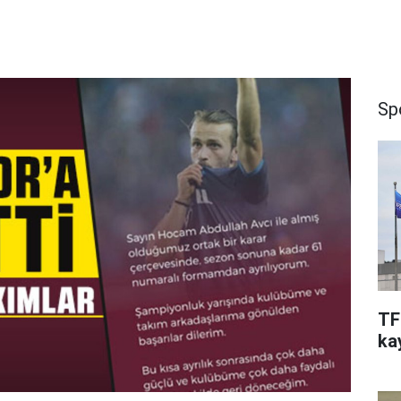
Sp
TF
kay