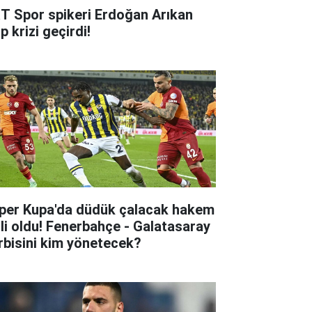
T Spor spikeri Erdoğan Arıkan
p krizi geçirdi!
per Kupa'da düdük çalacak hakem
lli oldu! Fenerbahçe - Galatasaray
rbisini kim yönetecek?