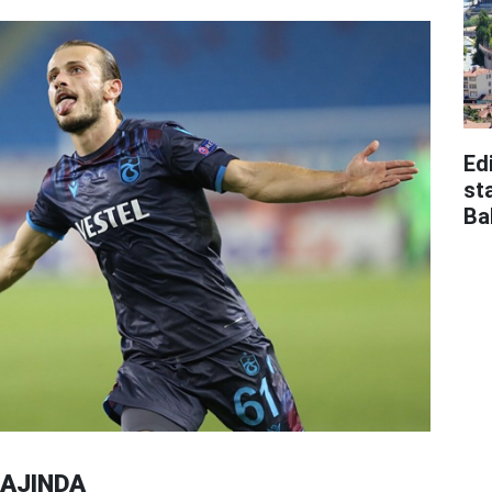
Edi
st
Ba
RAJINDA