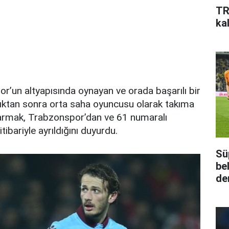
TR
kal
or’un altyapısında oynayan ve orada başarılı bir
ktan sonra orta saha oyuncusu olarak takıma
armak, Trabzonspor’dan ve 61 numaralı
ibariyle ayrıldığını duyurdu.
Sü
be
de