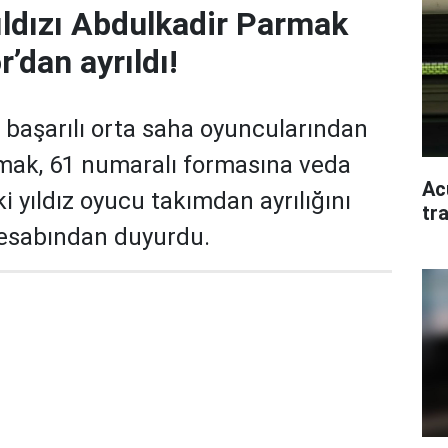
ıldızı Abdulkadir Parmak
’dan ayrıldı!
başarılı orta saha oyuncularından
mak, 61 numaralı formasına veda
Ac
ki yıldız oyucu takımdan ayrılığını
tr
esabından duyurdu.