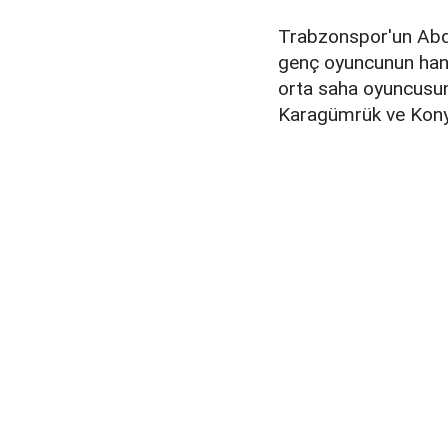
Trabzonspor'un Abdul
genç oyuncunun hangi
orta saha oyuncusun
Karagümrük ve Konya