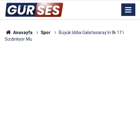
Anasayfa
Spor
Büyük İddia Galatasaray’ın İlk 11’i
Sızdırılıyor Mu