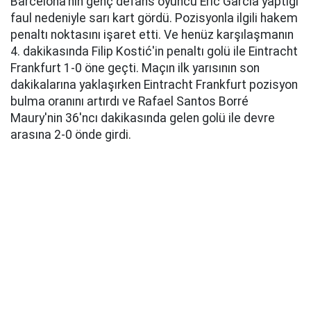
Barcelona'nın genç defans oyuncu Eric Garcia yaptığı
faul nedeniyle sarı kart gördü. Pozisyonla ilgili hakem
penaltı noktasını işaret etti. Ve henüz karşılaşmanın
4. dakikasında Filip Kostić'in penaltı golü ile Eintracht
Frankfurt 1-0 öne geçti. Maçın ilk yarısının son
dakikalarına yaklaşırken Eintracht Frankfurt pozisyon
bulma oranını artırdı ve Rafael Santos Borré
Maury'nin 36'ncı dakikasında gelen golü ile devre
arasına 2-0 önde girdi.