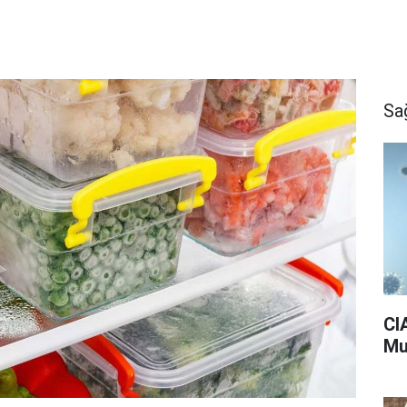
Sa
CI
Mu