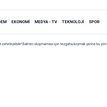
DEM
EKONOMI
MEDYA - TV
TEKNOLOJI
SPOR
 zehirleyebilir! Bakteri oluşmaması için tezgaha koymak yerine bu yön