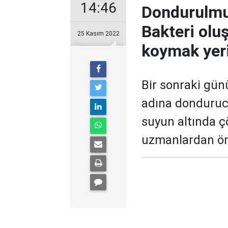
14:46
Dondurulmuş
Bakteri olu
25 Kasım 2022
koymak yeri
Bir sonraki gün
adına donduruc
suyun altında ç
uzmanlardan önem