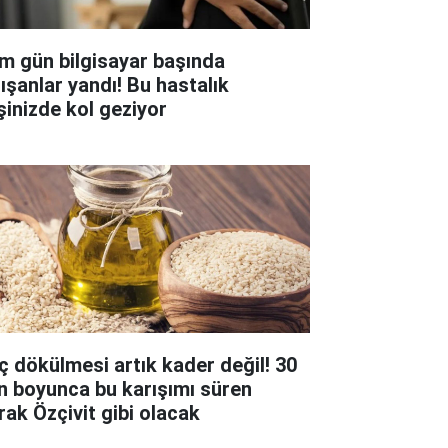
m gün bilgisayar başında
lışanlar yandı! Bu hastalık
şinizde kol geziyor
ç dökülmesi artık kader değil! 30
n boyunca bu karışımı süren
rak Özçivit gibi olacak