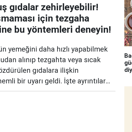
 gıdalar zehirleyebilir!
şmaması için tezgaha
ne bu yöntemleri deneyin!
ün yemeğini daha hızlı yapabilmek
Bağ
udan alınıp tezgahta veya sıcak
gü
di
özdürülen gıdalara ilişkin
tar
li bir uyarı geldi. İşte ayrıntılar…