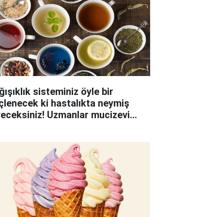
ışıklık sisteminiz öyle bir
çlenecek ki hastalıkta neymiş
yeceksiniz! Uzmanlar mucizevi
ifi açıkladı