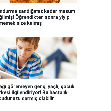
ndurma sandığımız kadar masum
ğilmiş! Öğrendikten sonra yiyip
memek size kalmış
ağı göremeyen genç, yaşlı, çocuk
kesi ilgilendiriyor! Bu hastalık
cudunuzu sarmış olabilir