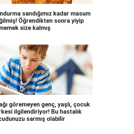
ndurma sandığımız kadar masum
ğilmiş! Öğrendikten sonra yiyip
memek size kalmış
ağı göremeyen genç, yaşlı, çocuk
kesi ilgilendiriyor! Bu hastalık
cudunuzu sarmış olabilir