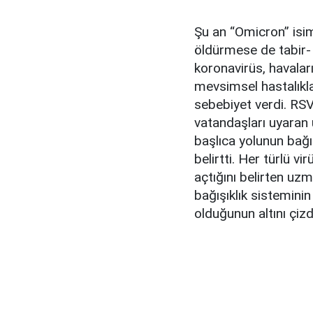
Şu an “Omicron” isim
öldürmese de tabir- 
koronavirüs, havaları
mevsimsel hastalıkla
sebebiyet verdi. RSV,
vatandaşları uyaran
başlıca yolunun bağı
belirtti. Her türlü v
açtığını belirten uzma
bağışıklık sistemini
olduğunun altını çizd