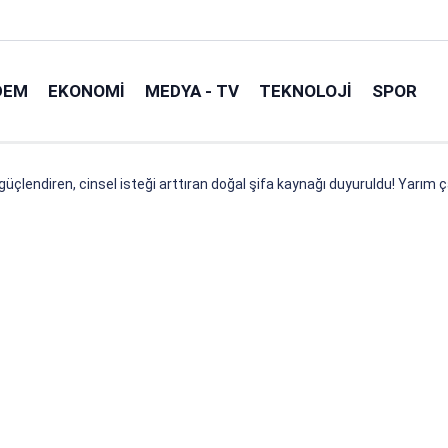
DEM
EKONOMI
MEDYA - TV
TEKNOLOJI
SPOR
 güçlendiren, cinsel isteği arttıran doğal şifa kaynağı duyuruldu! Yarım ç