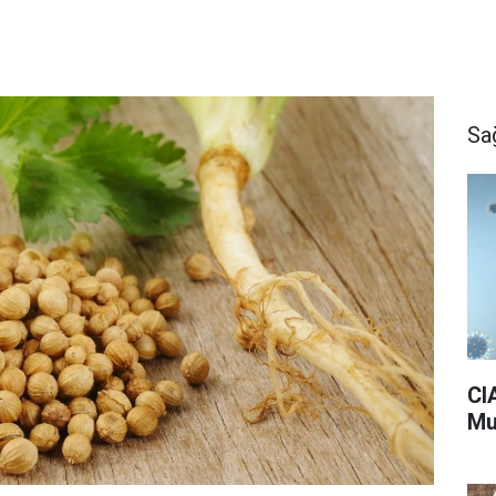
Sa
CI
Mu