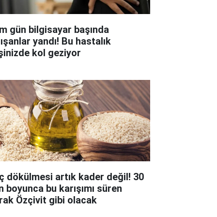
m gün bilgisayar başında
lışanlar yandı! Bu hastalık
şinizde kol geziyor
ç dökülmesi artık kader değil! 30
n boyunca bu karışımı süren
rak Özçivit gibi olacak