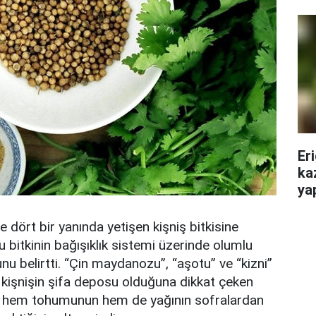
Er
kaz
ya
e dört bir yanında yetişen kişniş bitkisine
 bitkinin bağışıklık sistemi üzerinde olumlu
nu belirtti. “Çin maydanozu”, “aşotu” ve “kizni”
en kişnişin şifa deposu olduğuna dikkat çeken
n hem tohumunun hem de yağının sofralardan