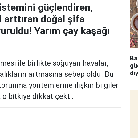
sistemini güçlendiren,
i arttıran doğal şifa
uruldu! Yarım çay kaşağı
Bağ
lmesi ile birlikte soğuyan havalar,
gü
di
lıkların artmasına sebep oldu. Bu
tar
orunma yöntemlerine ilişkin bilgiler
o bitkiye dikkat çekti.