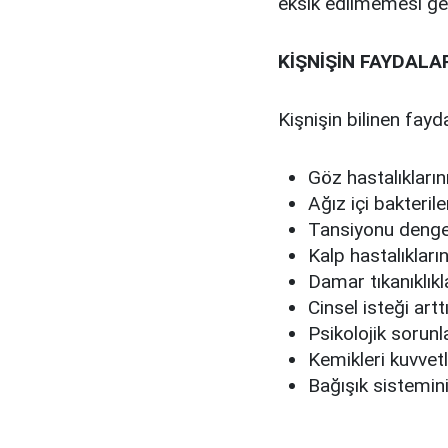
eksik edilmemesi gere
KİŞNİŞİN FAYDALA
Kişnişin bilinen fayda
Göz hastalıklarını
Ağız içi bakteril
Tansiyonu denge
Kalp hastalıkların
Damar tıkanıklıkla
Cinsel isteği arttı
Psikolojik sorunlar
Kemikleri kuvvetl
Bağışık sistemini