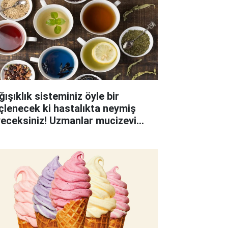
ışıklık sisteminiz öyle bir
çlenecek ki hastalıkta neymiş
yeceksiniz! Uzmanlar mucizevi
ifi açıkladı