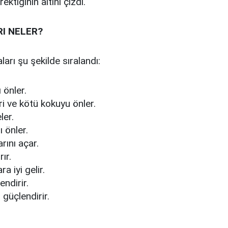
ktiğinin altını çizdi.
RI NELER?
ları şu şekilde sıralandı:
 önler.
eri ve kötü kokuyu önler.
ler.
ı önler.
rını açar.
rır.
a iyi gelir.
endirir.
 güçlendirir.