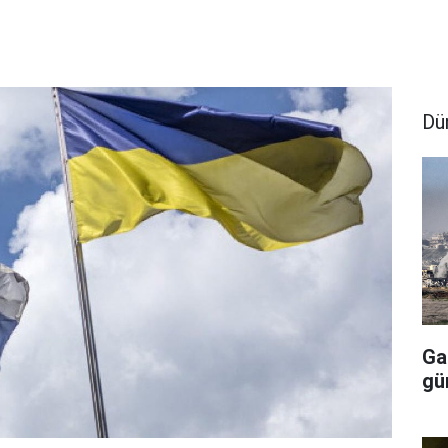
Dü
Ga
gü