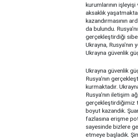
kurumlarının işleyişi
aksaklık yaşatmaktad
kazandırmasının ard
da bulundu. Rusya'nı
gerçekleştirdiği siber
Ukrayna, Rusya'nın y
Ukrayna güvenlik güçl
Ukrayna güvenlik güçl
Rusya'nın gerçekleşti
kurmaktadır. Ukrayna
Rusya'nın iletişim ağı
gerçekleştirdiğimiz t
boyut kazandık. Şuan 
fazlasına erişme pota
sayesinde bizlere ger
etmeye başladık. Ş