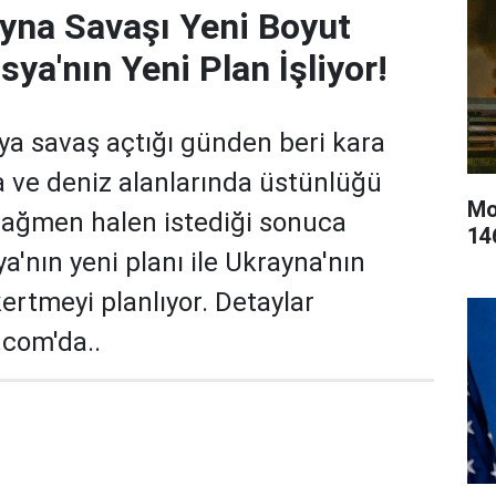
yna Savaşı Yeni Boyut
ya'nın Yeni Plan İşliyor!
ya savaş açtığı günden beri kara
a ve deniz alanlarında üstünlüğü
Mo
rağmen halen istediği sonuca
146
a'nın yeni planı ile Ukrayna'nın
ertmeyi planlıyor. Detaylar
.com'da..