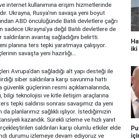
 ve internet kullanımına erişim hizmetlerinde
ır. Ukrayna, Rusya'nın savaşa yeni boyut
ından ABD öncülüğünde Batılı devletlere çağrı
n sadece Ukrayna'ya değil Batılı devletlere de
 saldırıların avantaj sağladığını belirtti.
Ha
eni planına ters tepki yaratmaya çalışıyor.
iki
erinin savaşta yeni hazırlığı...
eri Avrupa'dan sağladığı alt yapı desteği ile
rdiği siber saldırılara karşı savunma hattı
 güvenlik güçlerinin resmi açıklamalarında,
, bilgi teknolojisi ve kitle iletişim araçlarına
ers tepki saldırısı sonrası savaşımız da yeni
da planlarımız sağlıklı işliyor. İstediğimizin
nsiyeli kazandık. Sürekli izleme ve hızlı yanıt
çekleştirilen saldırıları karşı olumlu etkiler elde
Pu
içi
imdi durumu izlemeye devam ediyoruz ve