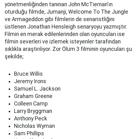
yönetmenliğinden tanınan John McTiernan'ın
oturduğu filmde, Jumanji, Welcome To The Jungle
ve Armageddon gibi filmlerin de senaristliğini
üstlenen Jonathan Hensleigh senaryoyu yazmıştır.
Filmin en merak edilenlerinden olan oyuncuları ise
filmin severleri ve izlemek isteyenler tarafından
sıklıkla araştırılıyor. Zor Ölüm 3 filminin oyuncuları şu
şekilde;
Bruce Willis
Jeremy Irons
Samuel L. Jackson
Graham Greene
Colleen Camp
Larry Bryggman
Anthony Peck
Nicholas Wyman
Sam Phillips