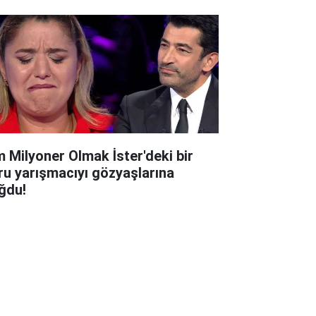
m Milyoner Olmak İster'deki bir
ru yarışmacıyı gözyaşlarına
ğdu!