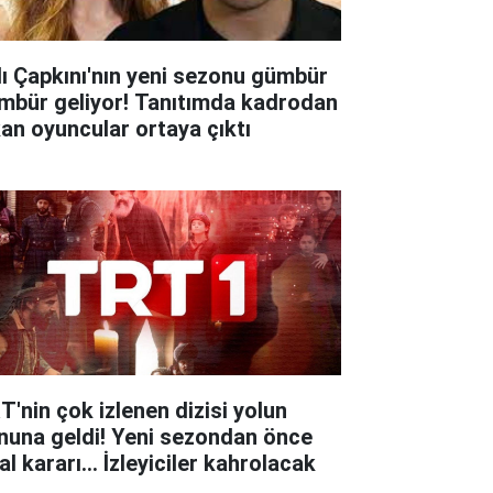
lı Çapkını'nın yeni sezonu gümbür
mbür geliyor! Tanıtımda kadrodan
kan oyuncular ortaya çıktı
T'nin çok izlenen dizisi yolun
nuna geldi! Yeni sezondan önce
al kararı... İzleyiciler kahrolacak