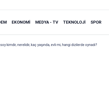
DEM
EKONOMI
MEDYA - TV
TEKNOLOJI
SPOR
ksoy kimdir, nerelidir, kaç yaşında, evli mi, hangi dizilerde oynadı?