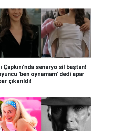
lı Çapkını'nda senaryo sil baştan!
oyuncu 'ben oynamam' dedi apar
ar çıkarıldı!