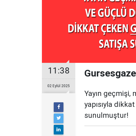
11:38
Gursesgazet
02 Eylül 2025
Yayın geçmişi, 
yapısıyla dikka
sunulmuştur!