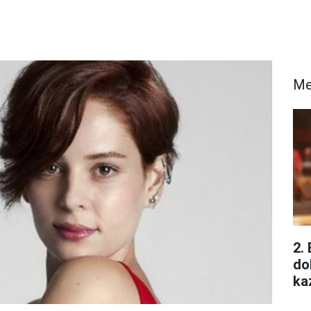
Me
2.
do
ka