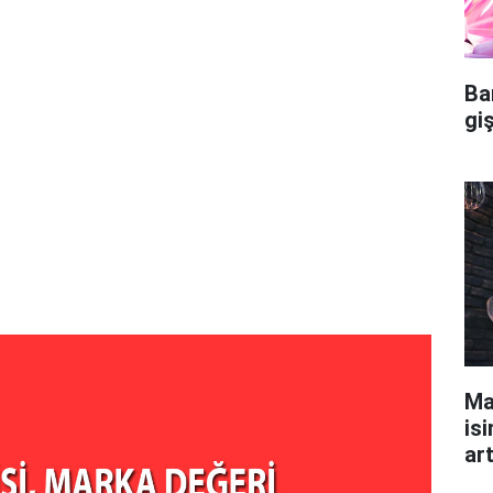
Ba
gi
Ma
isi
ar