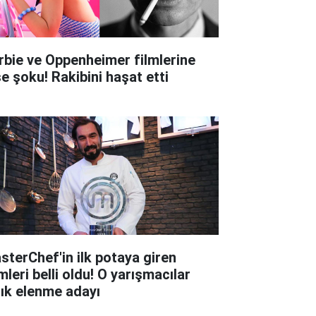
rbie ve Oppenheimer filmlerine
şe şoku! Rakibini haşat etti
sterChef'in ilk potaya giren
mleri belli oldu! O yarışmacılar
tık elenme adayı