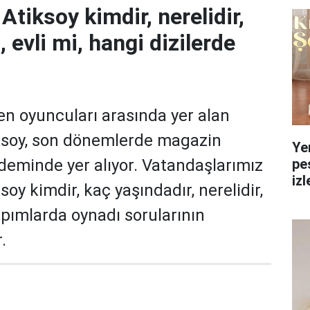
 Atiksoy kimdir, nerelidir,
 evli mi, hangi dizilerde
len oyuncuları arasında yer alan
iksoy, son dönemlerde magazin
Ye
pe
eminde yer alıyor. Vatandaşlarımız
izl
soy kimdir, kaç yaşındadır, nerelidir,
yol
apımlarda oynadı sorularının
.