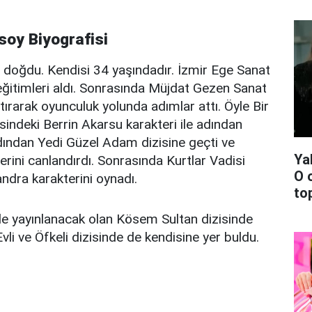
ksoy Biyografisi
 doğdu. Kendisi 34 yaşındadır. İzmir Ege Sanat
eğitimleri aldı. Sonrasında Müjdat Gezen Sanat
tırarak oyunculuk yolunda adımlar attı. Öyle Bir
indeki Berrin Akarsu karakteri ile adından
rdından Yedi Güzel Adam dizisine geçti ve
Ya
rini canlandırdı. Sonrasında Kurtlar Vadisi
O 
ndra karakterini oynadı.
top
 yayınlanacak olan Kösem Sultan dizisinde
li ve Öfkeli dizisinde de kendisine yer buldu.