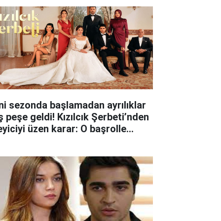
ni sezonda başlamadan ayrılıklar
ş peşe geldi! Kızılcık Şerbeti’nden
eyiciyi üzen karar: O başrolle
lar ayrıldı