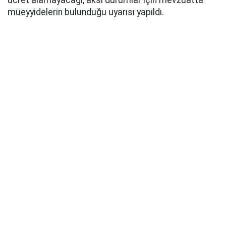
ücret alamayacağı, aksi durumlar için mevzuatta
müeyyidelerin bulunduğu uyarısı yapıldı.