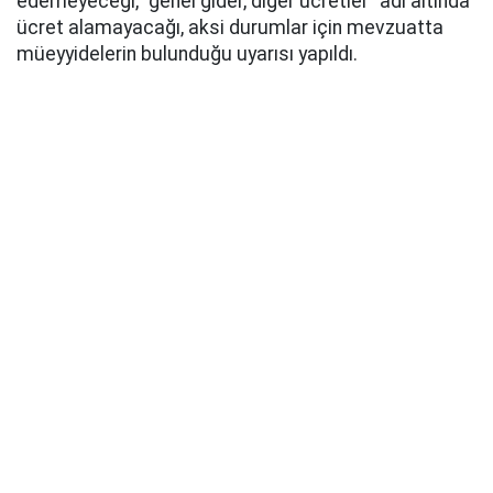
edemeyeceği, "genel gider, diğer ücretler" adı altında
ücret alamayacağı, aksi durumlar için mevzuatta
müeyyidelerin bulunduğu uyarısı yapıldı.