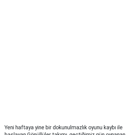
Yeni haftaya yine bir dokunulmazlık oyunu kaybı ile
başlayan Gönüllüler takımı, geçtiğimiz gün oynanan