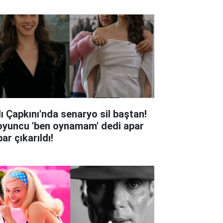
lı Çapkını'nda senaryo sil baştan!
oyuncu 'ben oynamam' dedi apar
ar çıkarıldı!