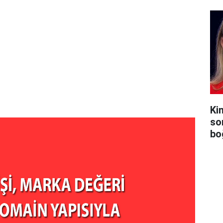
Ki
so
bo