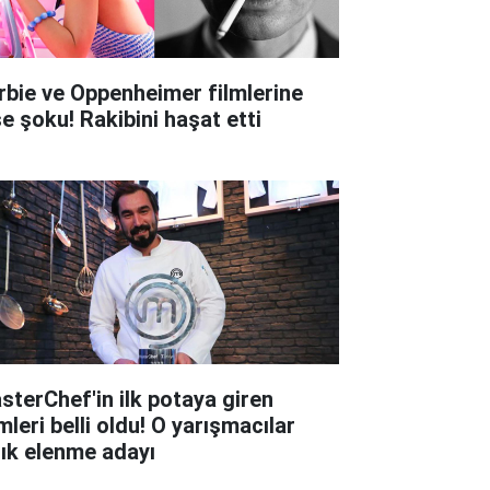
rbie ve Oppenheimer filmlerine
şe şoku! Rakibini haşat etti
sterChef'in ilk potaya giren
mleri belli oldu! O yarışmacılar
tık elenme adayı