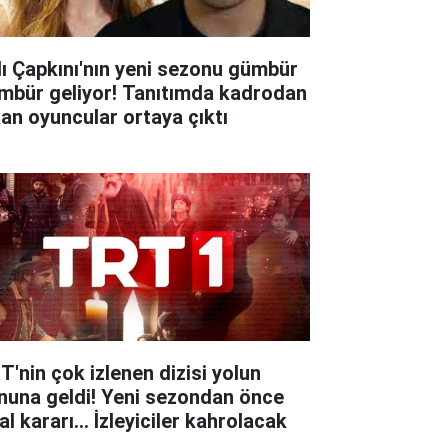
lı Çapkını'nın yeni sezonu gümbür
mbür geliyor! Tanıtımda kadrodan
kan oyuncular ortaya çıktı
T'nin çok izlenen dizisi yolun
nuna geldi! Yeni sezondan önce
al kararı... İzleyiciler kahrolacak