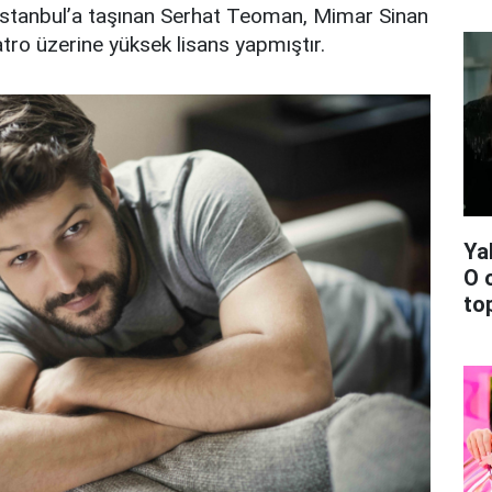
 İstanbul’a taşınan Serhat Teoman, Mimar Sinan
atro üzerine yüksek lisans yapmıştır.
Ya
O 
top