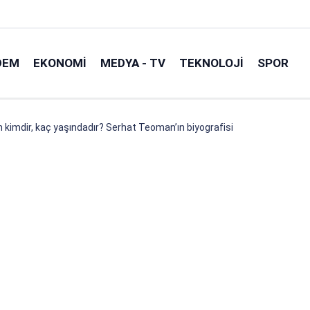
DEM
EKONOMI
MEDYA - TV
TEKNOLOJI
SPOR
kimdir, kaç yaşındadır? Serhat Teoman’ın biyografisi