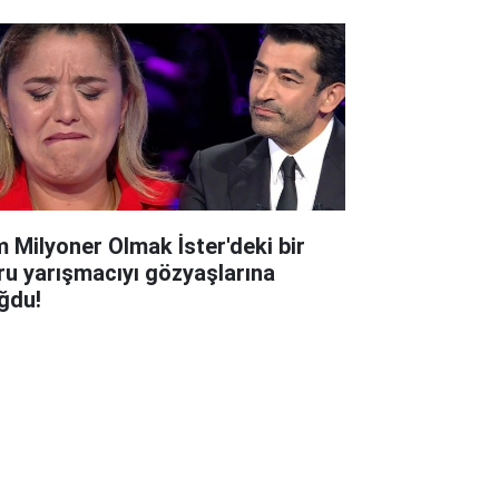
m Milyoner Olmak İster'deki bir
ru yarışmacıyı gözyaşlarına
ğdu!