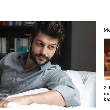
Me
2.
do
ka