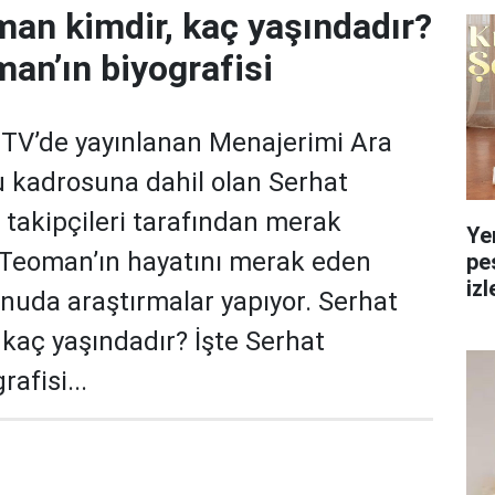
an kimdir, kaç yaşındadır?
an’ın biyografisi
 TV’de yayınlanan Menajerimi Ara
u kadrosuna dahil olan Serhat
 takipçileri tarafından merak
Ye
t Teoman’ın hayatını merak eden
pe
izl
konuda araştırmalar yapıyor. Serhat
yol
kaç yaşındadır? İşte Serhat
afisi...