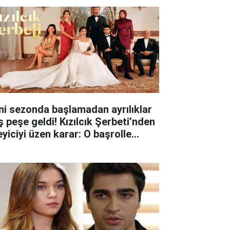
ni sezonda başlamadan ayrılıklar
ş peşe geldi! Kızılcık Şerbeti’nden
eyiciyi üzen karar: O başrolle
lar ayrıldı