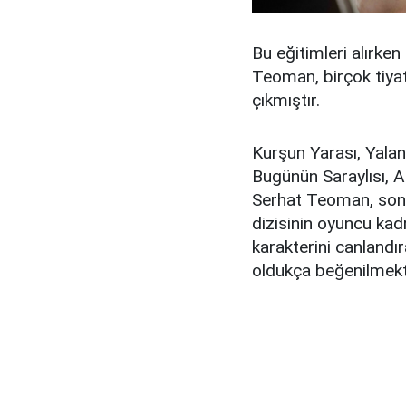
Bu eğitimleri alırk
Teoman, birçok tiyatr
çıkmıştır.
Kurşun Yarası, Yala
Bugünün Saraylısı, A
Serhat Teoman, son 
dizisinin oyuncu kad
karakterini canlandır
oldukça beğenilmekt