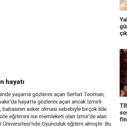
Ya
gü
çı
n hayatı
hinde yaşama gözlerini açan Serhat Teoman,
bakır’da hayatta gözlerini açan ancak İzmirli
TR
 babasının asker olması sebebiyle birçok ilde
so
ite eğitimini ise memleketi olan İzmir’de alan
fin
Üniversitesi’nde Oyunculuk eğitimi almıştır. Bu