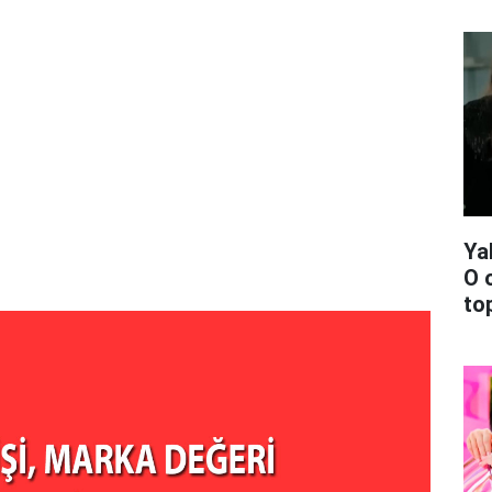
Ya
O 
top