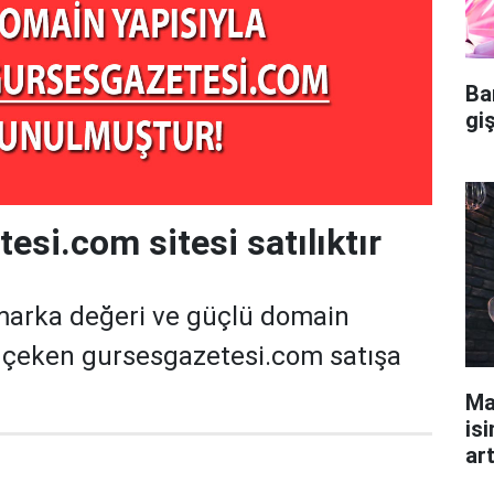
Ba
gi
esi.com sitesi satılıktır
marka değeri ve güçlü domain
t çeken gursesgazetesi.com satışa
Ma
isi
ar