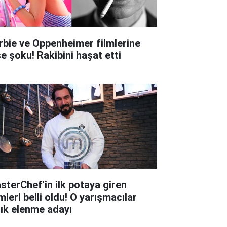
rbie ve Oppenheimer filmlerine
şe şoku! Rakibini haşat etti
sterChef'in ilk potaya giren
mleri belli oldu! O yarışmacılar
tık elenme adayı