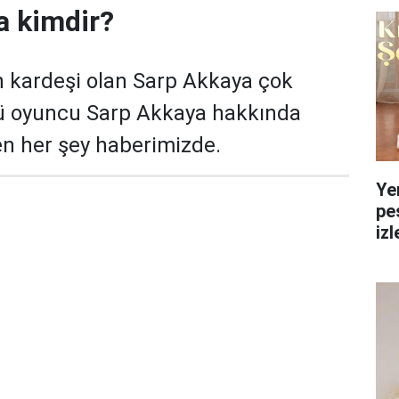
a kimdir?
n kardeşi olan Sarp Akkaya çok
ü oyuncu Sarp Akkaya hakkında
n her şey haberimizde.
Ye
pe
izl
yol