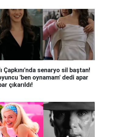
lı Çapkını'nda senaryo sil baştan!
oyuncu 'ben oynamam' dedi apar
ar çıkarıldı!