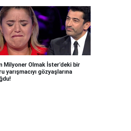
m Milyoner Olmak İster'deki bir
ru yarışmacıyı gözyaşlarına
ğdu!