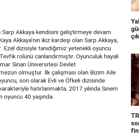
Ya
gü
 Sarp Akkaya kendisini geliştirmeye devam
çı
Kaya Akkaya’nın ikiz kardeşi olan Sarp Akkaya,
 Ezel dizisiyle tanıdığımız yetenekli oyuncu
Tevfik rolünü canlandırmıştır. Oyunculuk hayali
mar Sinan Üniversitesi Devlet
ezun olmuştur. İlk çalışması olan Bizim Aile
 oyuncu, son olarak Evli ve Öfkeli dizisinde
karakteriyle hatırlanmakta. 2017 yılında Sinem
en oyuncu 40 yaşında.
TR
so
fin