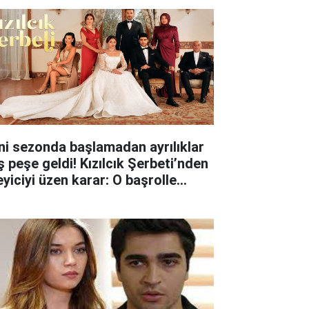
ni sezonda başlamadan ayrılıklar
ş peşe geldi! Kızılcık Şerbeti’nden
eyiciyi üzen karar: O başrolle
lar ayrıldı