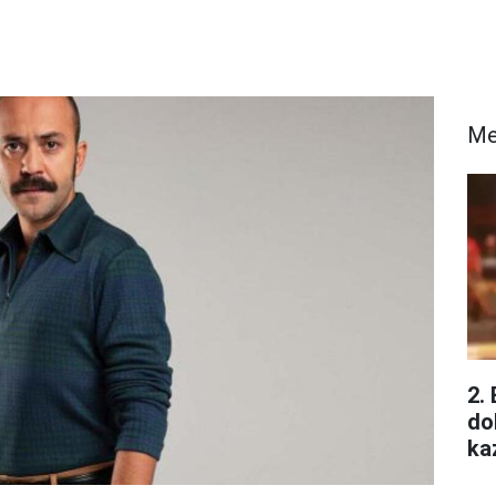
Me
2.
do
ka