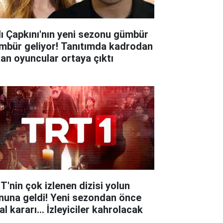
lı Çapkını'nın yeni sezonu gümbür
mbür geliyor! Tanıtımda kadrodan
kan oyuncular ortaya çıktı
T'nin çok izlenen dizisi yolun
nuna geldi! Yeni sezondan önce
al kararı... İzleyiciler kahrolacak