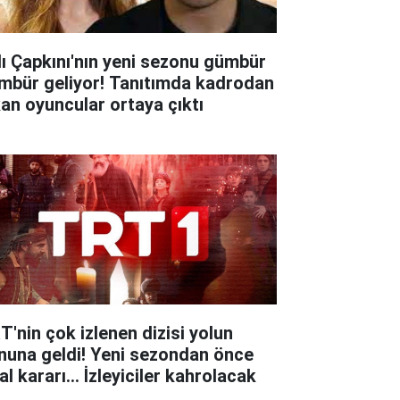
lı Çapkını'nın yeni sezonu gümbür
mbür geliyor! Tanıtımda kadrodan
kan oyuncular ortaya çıktı
T'nin çok izlenen dizisi yolun
nuna geldi! Yeni sezondan önce
al kararı... İzleyiciler kahrolacak