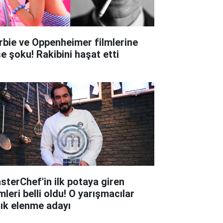
rbie ve Oppenheimer filmlerine
şe şoku! Rakibini haşat etti
sterChef'in ilk potaya giren
mleri belli oldu! O yarışmacılar
tık elenme adayı