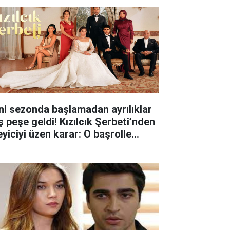
ni sezonda başlamadan ayrılıklar
ş peşe geldi! Kızılcık Şerbeti’nden
eyiciyi üzen karar: O başrolle
lar ayrıldı