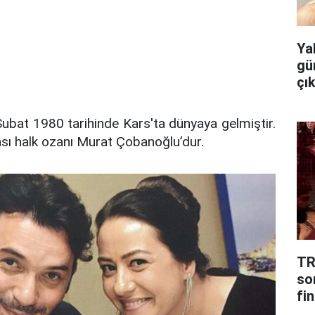
Ya
gü
çı
bat 1980 tarihinde Kars'ta dünyaya gelmiştir.
ası halk ozanı Murat Çobanoğlu’dur.
TR
so
fin