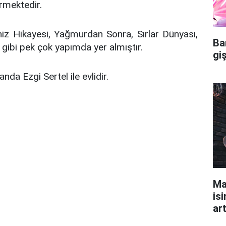
rmektedir.
niz Hikayesi, Yağmurdan Sonra, Sırlar Dünyası,
Ba
 gibi pek çok yapımda yer almıştır.
gi
da Ezgi Sertel ile evlidir.
Ma
isi
ar