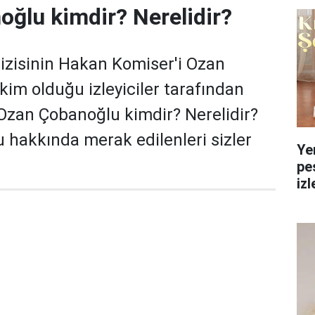
ğlu kimdir? Nerelidir?
izisinin Hakan Komiser'i Ozan
im olduğu izleyiciler tarafından
 Ozan Çobanoğlu kimdir? Nerelidir?
hakkında merak edilenleri sizler
Ye
pe
izl
yol