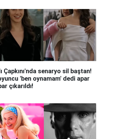
lı Çapkını'nda senaryo sil baştan!
oyuncu 'ben oynamam' dedi apar
ar çıkarıldı!