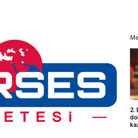
Me
2.
do
ka