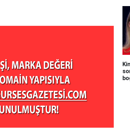
Ki
so
bo