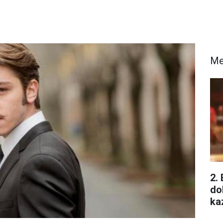
Me
2.
do
ka