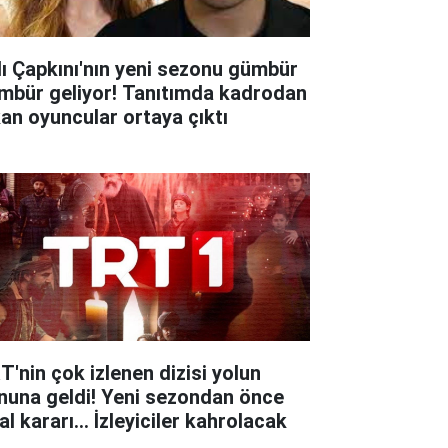
lı Çapkını'nın yeni sezonu gümbür
mbür geliyor! Tanıtımda kadrodan
kan oyuncular ortaya çıktı
T'nin çok izlenen dizisi yolun
nuna geldi! Yeni sezondan önce
al kararı... İzleyiciler kahrolacak