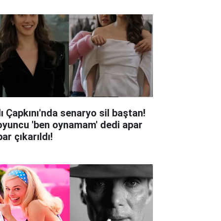
lı Çapkını'nda senaryo sil baştan!
oyuncu 'ben oynamam' dedi apar
ar çıkarıldı!