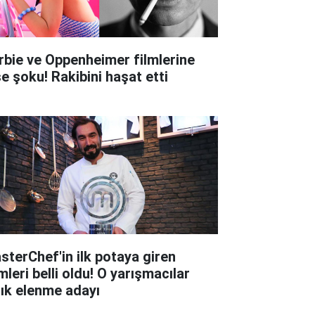
rbie ve Oppenheimer filmlerine
şe şoku! Rakibini haşat etti
sterChef'in ilk potaya giren
mleri belli oldu! O yarışmacılar
tık elenme adayı