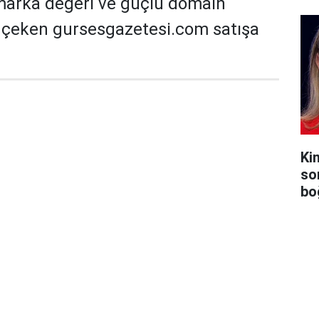
marka değeri ve güçlü domain
t çeken gursesgazetesi.com satışa
Ki
so
bo