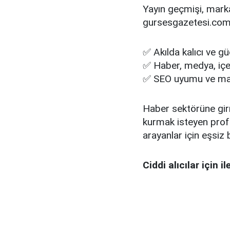
Yayın geçmişi, mark
gursesgazetesi.com
✅ Akılda kalıcı ve g
✅ Haber, medya, içeri
✅ SEO uyumu ve mark
Haber sektörüne girm
kurmak isteyen profe
arayanlar için eşsiz b
Ciddi alıcılar için