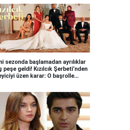
ni sezonda başlamadan ayrılıklar
ş peşe geldi! Kızılcık Şerbeti’nden
eyiciyi üzen karar: O başrolle
lar ayrıldı