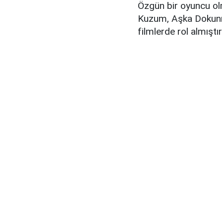
Özgün bir oyuncu ol
Kuzum, Aşka Dokunm
filmlerde rol almışt