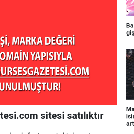
Ba
gi
Ma
esi.com sitesi satılıktır
isi
ar