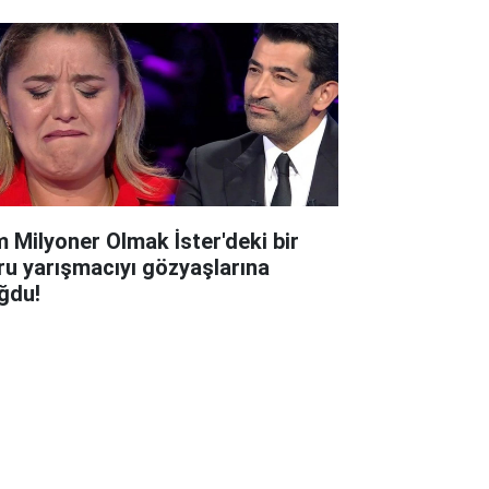
m Milyoner Olmak İster'deki bir
ru yarışmacıyı gözyaşlarına
ğdu!