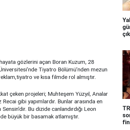
Ya
gü
çı
 hayata gözlerini açan Boran Kuzum, 28
l Üniversitesi’nde Tiyatro Bölümü’nden mezun
klam,tiyatro ve kısa filmde rol almıştır.
kat çeken projeleri; Muhteşem Yüzyıl, Analar
 Recai gibi yapımlardır. Bunlar arasında en
TR
 Sensin’dir. Bu dizide canlandırdığı Leon
so
inde büyük bir basamak atlamıştır.
fin