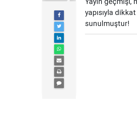
Yayın geçmişi, 
yapısıyla dikka
sunulmuştur!