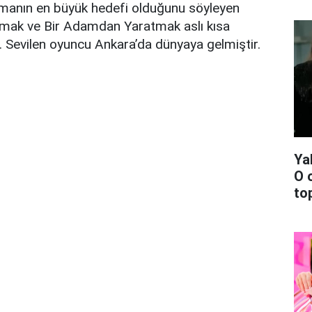
manın en büyük hedefi olduğunu söyleyen
ak ve Bir Adamdan Yaratmak aslı kısa
ır. Sevilen oyuncu Ankara’da dünyaya gelmiştir.
Ya
O 
top