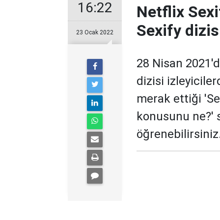
16:22
Netflix Sexi
Sexify dizi
23 Ocak 2022
28 Nisan 2021'd
dizisi izleyicil
merak ettiği 'Se
konusunu ne?' s
öğrenebilirsiniz