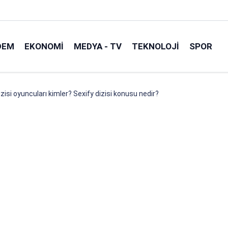
DEM
EKONOMI
MEDYA - TV
TEKNOLOJI
SPOR
izisi oyuncuları kimler? Sexify dizisi konusu nedir?