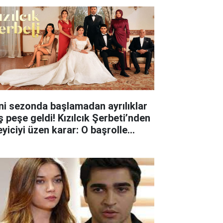
ni sezonda başlamadan ayrılıklar
ş peşe geldi! Kızılcık Şerbeti’nden
eyiciyi üzen karar: O başrolle
lar ayrıldı