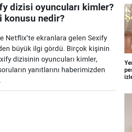
fy dizisi oyuncuları kimler?
si konusu nedir?
e Netflix'te ekranlara gelen Sexify
erden büyük ilgi gördü. Birçok kişinin
xify dizisinin oyuncuları kimler,
Ye
oruların yanıtlarını haberimizden
pe
izl
.
yol