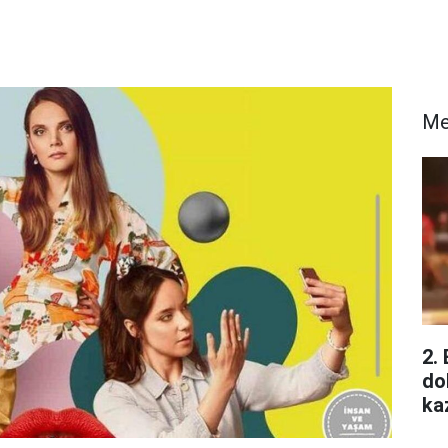
Me
2.
do
ka