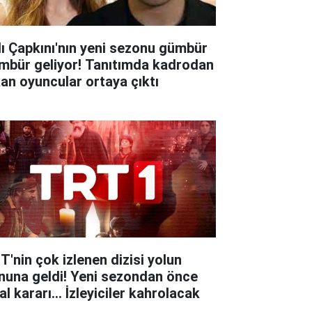
lı Çapkını'nın yeni sezonu gümbür
mbür geliyor! Tanıtımda kadrodan
kan oyuncular ortaya çıktı
T'nin çok izlenen dizisi yolun
nuna geldi! Yeni sezondan önce
al kararı... İzleyiciler kahrolacak