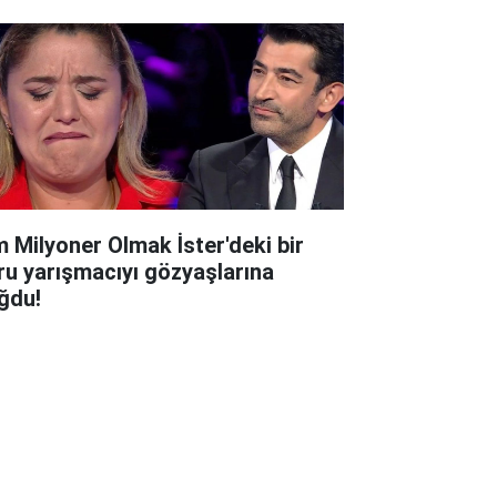
m Milyoner Olmak İster'deki bir
ru yarışmacıyı gözyaşlarına
ğdu!