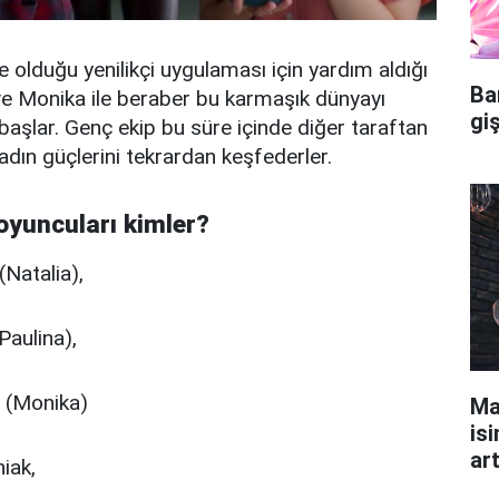
e olduğu yenilikçi uygulaması için yardım aldığı
Ba
ve Monika ile beraber bu karmaşık dünyayı
gi
aşlar. Genç ekip bu süre içinde diğer taraftan
 kadın güçlerini tekrardan keşfederler.
 oyuncuları kimler?
Natalia),
Paulina),
 (Monika)
Ma
isi
ar
iak,