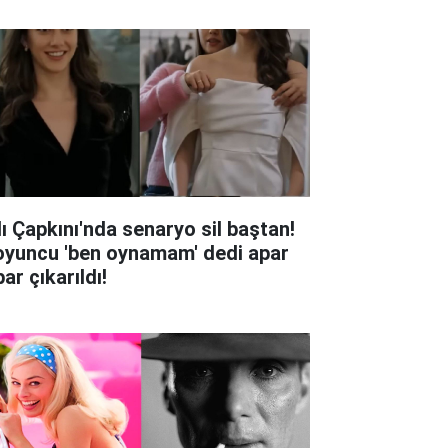
lı Çapkını'nda senaryo sil baştan!
oyuncu 'ben oynamam' dedi apar
ar çıkarıldı!