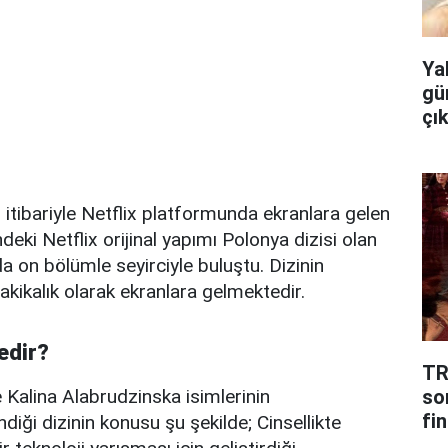
Ya
gü
çı
 itibariyle Netflix platformunda ekranlara gelen
ki Netflix orijinal yapımı Polonya dizisi olan
da on bölümle seyirciyle buluştu. Dizinin
akikalık olarak ekranlara gelmektedir.
edir?
TR
so
Kalina Alabrudzinska isimlerinin
fin
diği dizinin konusu şu şekilde; Cinsellikte