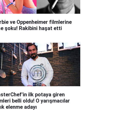
rbie ve Oppenheimer filmlerine
şe şoku! Rakibini haşat etti
sterChef'in ilk potaya giren
mleri belli oldu! O yarışmacılar
tık elenme adayı