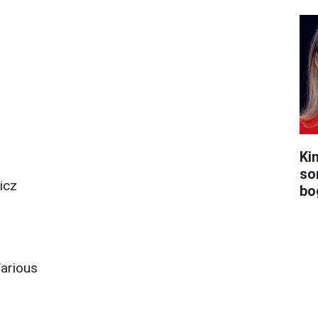
Ki
so
icz
bo
Various