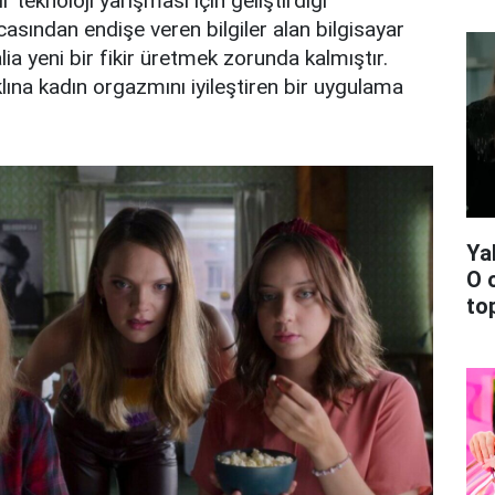
r teknoloji yarışması için geliştirdiği
casından endişe veren bilgiler alan bilgisayar
lia yeni bir fikir üretmek zorunda kalmıştır.
ına kadın orgazmını iyileştiren bir uygulama
Ya
O 
top