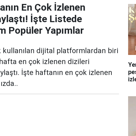
tanın En Çok İzlenen
aylaştı! İşte Listede
m Popüler Yapımlar
ullanılan dijital platformlardan biri
 hafta en çok izlenen dizileri
Ye
pe
aylaştı. İşte haftanın en çok izlenen
izl
ızda..
yol