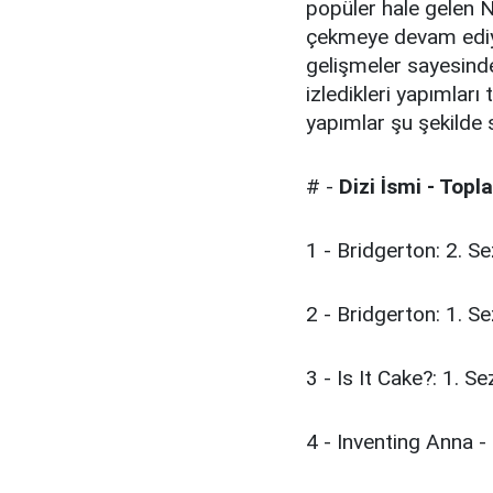
popüler hale gelen Net
çekmeye devam ediyo
gelişmeler sayesind
izledikleri yapımları
yapımlar şu şekilde s
# -
Dizi İsmi - Top
1 - Bridgerton: 2. S
2 - Bridgerton: 1. S
3 - Is It Cake?: 1. S
4 - Inventing Anna -