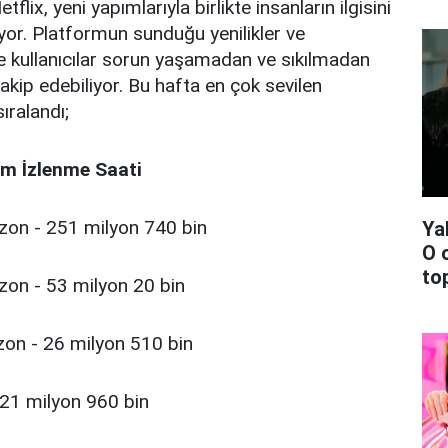
flix, yeni yapımlarıyla birlikte insanların ilgisini
r. Platformun sunduğu yenilikler ve
e kullanıcılar sorun yaşamadan ve sıkılmadan
 takip edebiliyor. Bu hafta en çok sevilen
ıralandı;
lam İzlenme Saati
ezon - 251 milyon 740 bin
Ya
O 
top
ezon - 53 milyon 20 bin
ezon - 26 milyon 510 bin
 21 milyon 960 bin