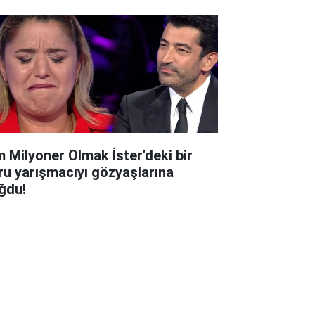
m Milyoner Olmak İster'deki bir
ru yarışmacıyı gözyaşlarına
ğdu!