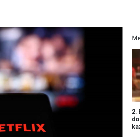
Me
2.
do
ka