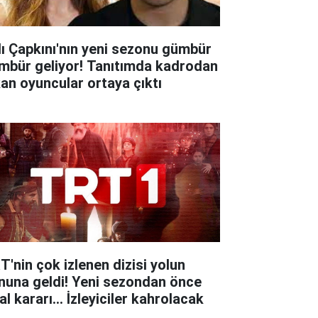
lı Çapkını'nın yeni sezonu gümbür
mbür geliyor! Tanıtımda kadrodan
kan oyuncular ortaya çıktı
T'nin çok izlenen dizisi yolun
nuna geldi! Yeni sezondan önce
al kararı... İzleyiciler kahrolacak