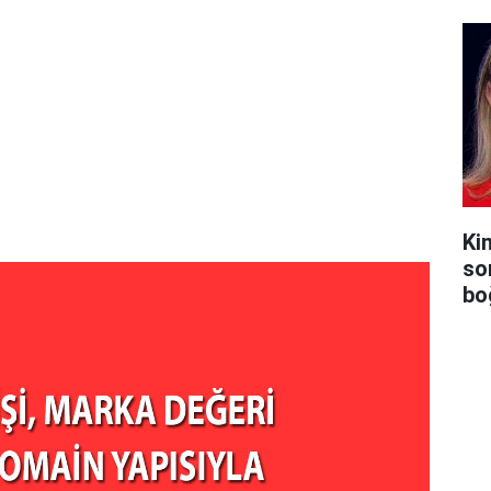
Ki
so
bo