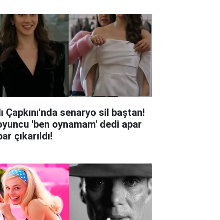
lı Çapkını'nda senaryo sil baştan!
oyuncu 'ben oynamam' dedi apar
ar çıkarıldı!