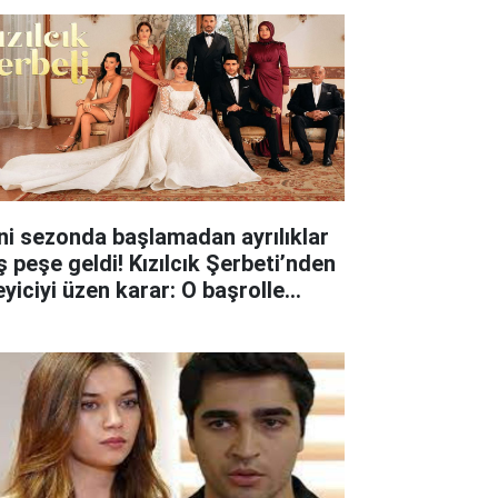
ni sezonda başlamadan ayrılıklar
ş peşe geldi! Kızılcık Şerbeti’nden
eyiciyi üzen karar: O başrolle
lar ayrıldı