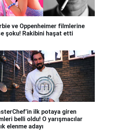
rbie ve Oppenheimer filmlerine
şe şoku! Rakibini haşat etti
sterChef'in ilk potaya giren
mleri belli oldu! O yarışmacılar
tık elenme adayı