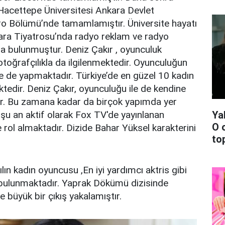
 Hacettepe Üniversitesi Ankara Devlet
ro Bölümü’nde tamamlamıştır. Üniversite hayatı
ra Tiyatrosu’nda radyo reklam ve radyo
da bulunmuştur. Deniz Çakır , oyunculuk
fotoğrafçılıkla da ilgilenmektedir. Oyunculuğun
e de yapmaktadır. Türkiye’de en güzel 10 kadın
tedir. Deniz Çakır, oyunculuğu ile de kendine
r. Bu zamana kadar da birçok yapımda yer
Ya
r şu an aktif olarak Fox TV'de yayınlanan
O 
rol almaktadır. Dizide Bahar Yüksel karakterini
top
ılın kadın oyuncusu ,En iyi yardımcı aktris gibi
 bulunmaktadır. Yaprak Dökümü dizisinde
 büyük bir çıkış yakalamıştır.