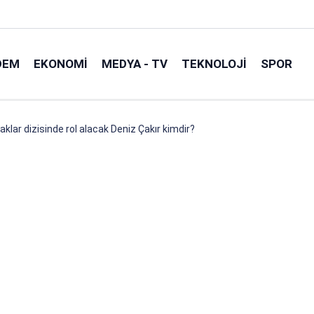
DEM
EKONOMI
MEDYA - TV
TEKNOLOJI
SPOR
lar dizisinde rol alacak Deniz Çakır kimdir?