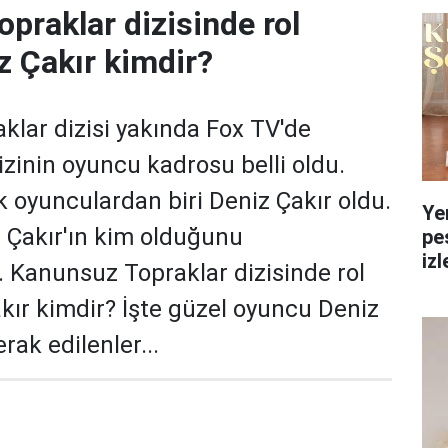
praklar dizisinde rol
z Çakır kimdir?
lar dizisi yakında Fox TV'de
izinin oyuncu kadrosu belli oldu.
k oyunculardan biri Deniz Çakır oldu.
Ye
z Çakır'ın kim olduğunu
pe
izl
. Kanunsuz Topraklar dizisinde rol
yol
kır kimdir? İşte güzel oyuncu Deniz
erak edilenler...