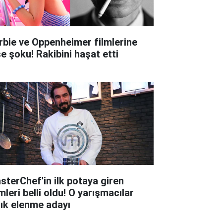
rbie ve Oppenheimer filmlerine
şe şoku! Rakibini haşat etti
sterChef'in ilk potaya giren
mleri belli oldu! O yarışmacılar
tık elenme adayı