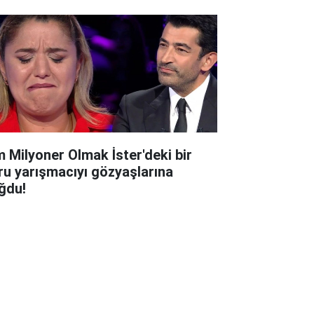
m Milyoner Olmak İster'deki bir
ru yarışmacıyı gözyaşlarına
ğdu!