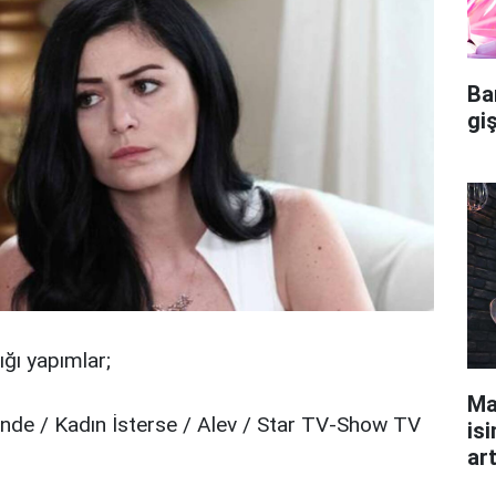
Ba
gi
ığı yapımlar;
Ma
de / Kadın İsterse / Alev / Star TV-Show TV
isi
ar