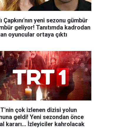
lı Çapkını'nın yeni sezonu gümbür
mbür geliyor! Tanıtımda kadrodan
kan oyuncular ortaya çıktı
T'nin çok izlenen dizisi yolun
nuna geldi! Yeni sezondan önce
al kararı... İzleyiciler kahrolacak