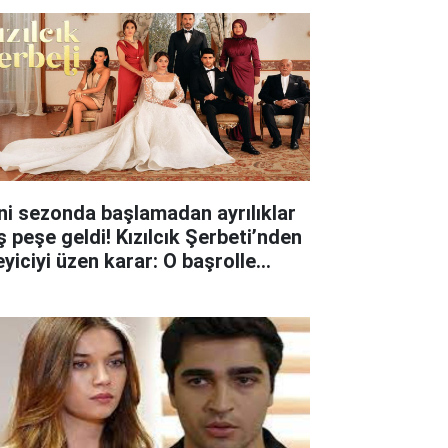
ni sezonda başlamadan ayrılıklar
ş peşe geldi! Kızılcık Şerbeti’nden
eyiciyi üzen karar: O başrolle
lar ayrıldı