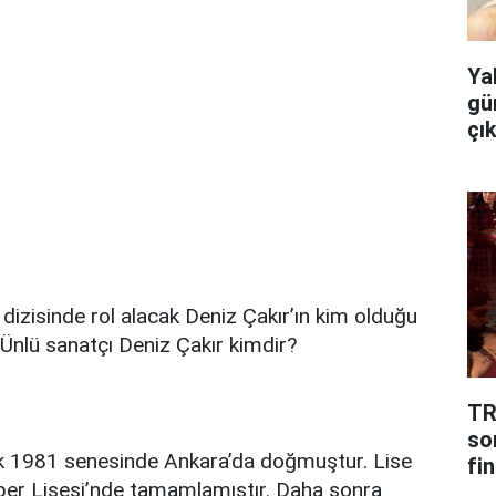
Ya
gü
çı
izisinde rol alacak Deniz Çakır’ın kim olduğu
Ünlü sanatçı Deniz Çakır kimdir?
TR
so
ık 1981 senesinde Ankara’da doğmuştur. Lise
fin
üper Lisesi’nde tamamlamıştır. Daha sonra