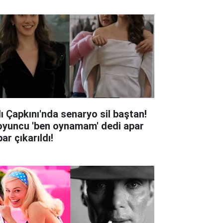
lı Çapkını'nda senaryo sil baştan!
oyuncu 'ben oynamam' dedi apar
ar çıkarıldı!