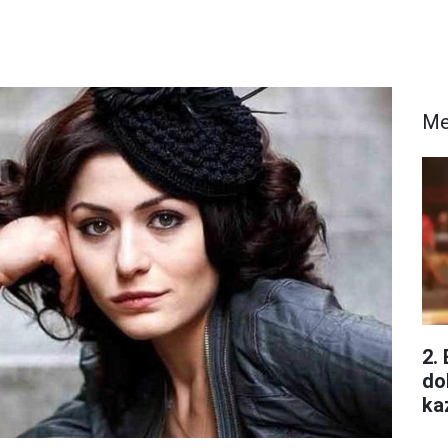
Me
2.
do
ka