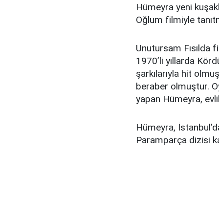
Hümeyra yeni kuşakl
Oğlum filmiyle tanıtm
Unutursam Fısılda fi
1970’li yıllarda Kör
şarkılarıyla hit olmu
beraber olmuştur. Oy
yapan Hümeyra, evlil
Hümeyra, İstanbul’d
Paramparça dizisi ka