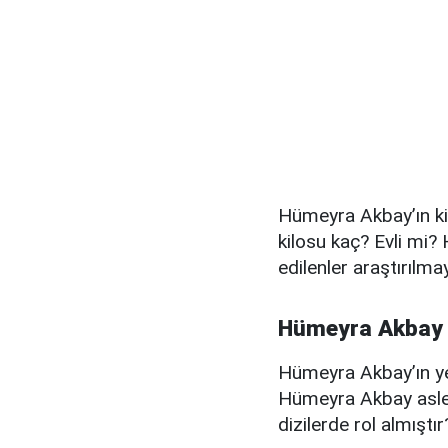
Hümeyra Akbay’ın ki
kilosu kaç? Evli mi
edilenler araştırılma
Hümeyra Akbay k
Hümeyra Akbay’ın yer
Hümeyra Akbay aslen
dizilerde rol almıştı