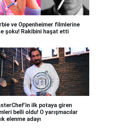
rbie ve Oppenheimer filmlerine
şe şoku! Rakibini haşat etti
sterChef'in ilk potaya giren
mleri belli oldu! O yarışmacılar
tık elenme adayı