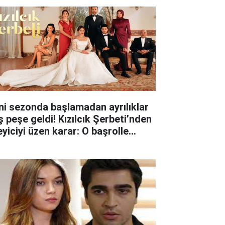
ni sezonda başlamadan ayrılıklar
ş peşe geldi! Kızılcık Şerbeti’nden
eyiciyi üzen karar: O başrolle
lar ayrıldı