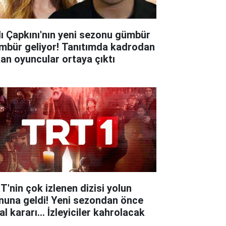
lı Çapkını'nın yeni sezonu gümbür
mbür geliyor! Tanıtımda kadrodan
kan oyuncular ortaya çıktı
T'nin çok izlenen dizisi yolun
nuna geldi! Yeni sezondan önce
al kararı... İzleyiciler kahrolacak