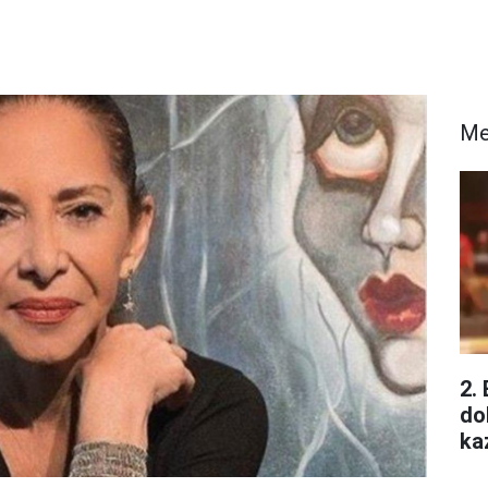
Me
2.
do
ka