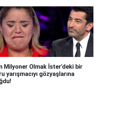
m Milyoner Olmak İster'deki bir
ru yarışmacıyı gözyaşlarına
ğdu!