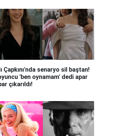
lı Çapkını'nda senaryo sil baştan!
oyuncu 'ben oynamam' dedi apar
ar çıkarıldı!