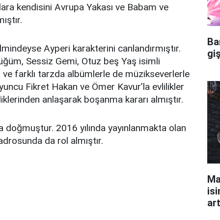
ara kendisini Avrupa Yakası ve Babam ve
ıştır.
Ba
lmindeyse Ayperi karakterini canlandırmıştır.
gi
düğüm, Sessiz Gemi, Otuz beş Yaş isimli
ş ve farklı tarzda albümlerle de müzikseverlerle
uncu Fikret Hakan ve Ömer Kavur’la evlilikler
iklerinden anlaşarak boşanma kararı almıştır.
a doğmuştur. 2016 yılında yayınlanmakta olan
drosunda da rol almıştır.
Ma
isi
ar