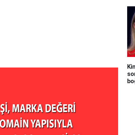
Ki
so
bo