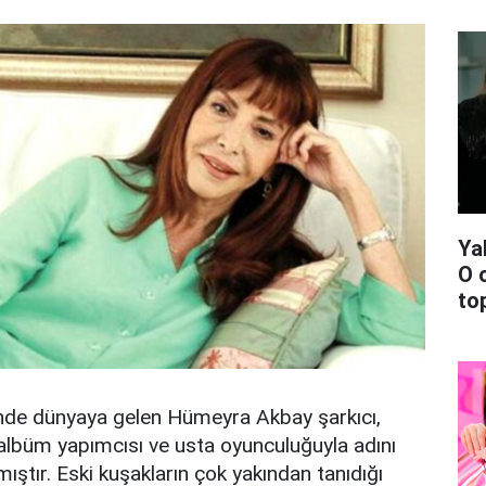
Ya
O 
top
nde dünyaya gelen Hümeyra Akbay şarkıcı,
 albüm yapımcısı ve usta oyunculuğuyla adını
rmıştır. Eski kuşakların çok yakından tanıdığı