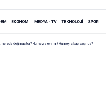
DEM
EKONOMI
MEDYA - TV
TEKNOLOJI
SPOR
, nerede doğmuştur? Hümeyra evli mi? Hümeyra kaç yaşında?