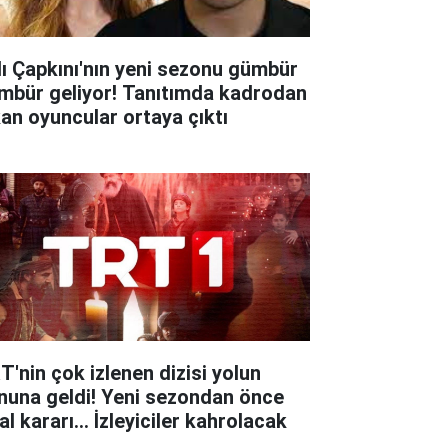
lı Çapkını'nın yeni sezonu gümbür
mbür geliyor! Tanıtımda kadrodan
kan oyuncular ortaya çıktı
T'nin çok izlenen dizisi yolun
nuna geldi! Yeni sezondan önce
al kararı... İzleyiciler kahrolacak