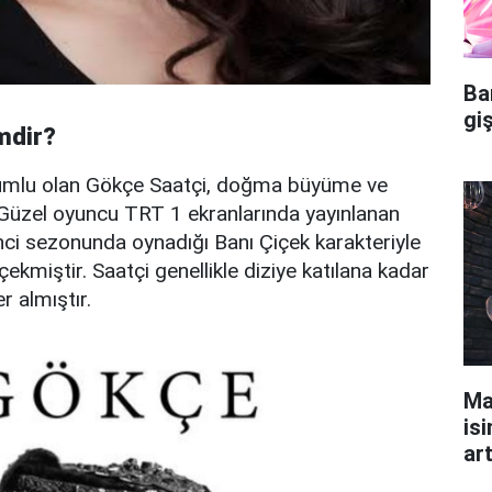
Ba
gi
mdir?
umlu olan Gökçe Saatçi, doğma büyüme ve
r. Güzel oyuncu TRT 1 ekranlarında yayınlanan
kinci sezonunda oynadığı Banı Çiçek karakteriyle
i çekmiştir. Saatçi genellikle diziye katılana kadar
r almıştır.
Ma
isi
ar