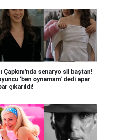
lı Çapkını'nda senaryo sil baştan!
oyuncu 'ben oynamam' dedi apar
ar çıkarıldı!