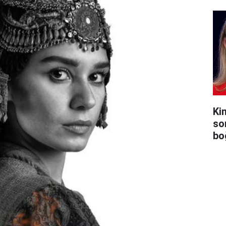
Ki
so
bo