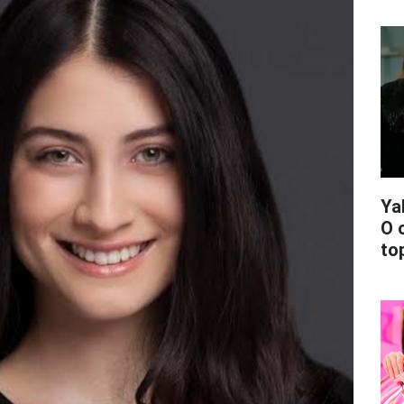
Ya
O 
top