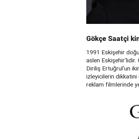
Gökçe Saatçi ki
1991 Eskişehir doğ
aslen Eskişehir'lidi
Diriliş Ertuğrul'un i
izleyicilerin dikkatin
reklam filmlerinde ye