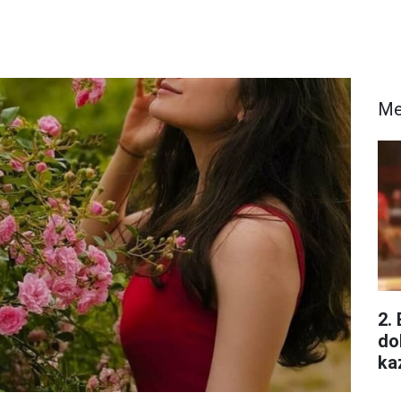
Me
2.
do
ka