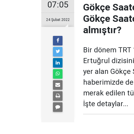
07:05
Gökçe Saatç
Gökçe Saatç
24 Şubat 2022
almıştır?
Bir dönem TRT 1
Ertuğrul dizisi
yer alan Gökçe 
haberimizde de
merak edilen tüm
İşte detaylar...