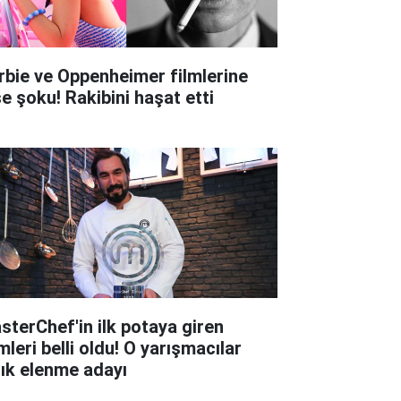
rbie ve Oppenheimer filmlerine
şe şoku! Rakibini haşat etti
sterChef'in ilk potaya giren
mleri belli oldu! O yarışmacılar
tık elenme adayı