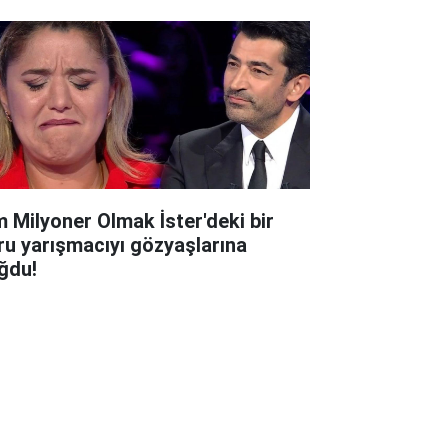
m Milyoner Olmak İster'deki bir
ru yarışmacıyı gözyaşlarına
ğdu!