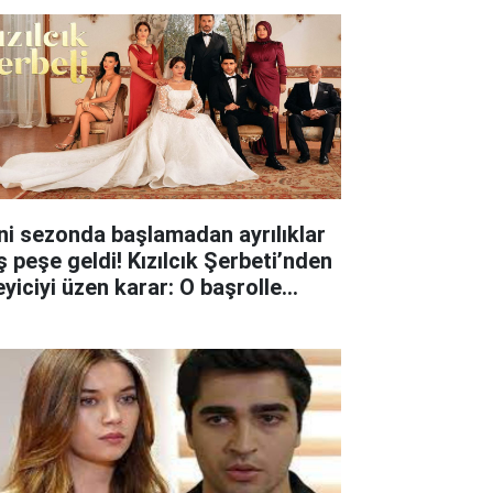
ni sezonda başlamadan ayrılıklar
ş peşe geldi! Kızılcık Şerbeti’nden
eyiciyi üzen karar: O başrolle
lar ayrıldı