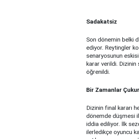
Sadakatsiz
Son dönemin belki d
ediyor. Reytingler k
senaryosunun eskisi 
karar verildi. Dizin
öğrenildi.
Bir Zamanlar Çuku
Dizinin final kararı
dönemde düşmesi ile 
iddia ediliyor. İlk s
ilerledikçe oyuncu k