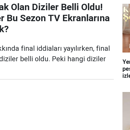
k Olan Diziler Belli Oldu!
er Bu Sezon TV Ekranlarına
k?
ında final iddiaları yayılırken, final
iziler belli oldu. Peki hangi diziler
Ye
pe
izl
yol