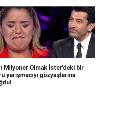
m Milyoner Olmak İster'deki bir
ru yarışmacıyı gözyaşlarına
ğdu!