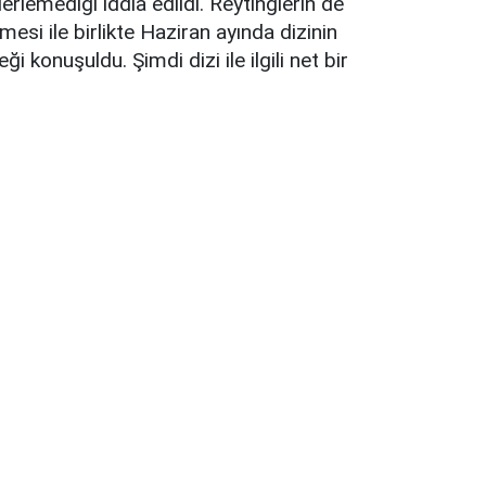
erlemediği iddia edildi. Reytinglerin de
şmesi ile birlikte Haziran ayında dizinin
i konuşuldu. Şimdi dizi ile ilgili net bir