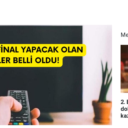
Me
2.
do
ka