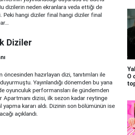
 Bu dizilerin neden ekranlara veda ettiği de
Peki hangi diziler final hangi diziler final
r...
k Diziler
nı
Ya
m öncesinden hazırlayan dizi, tanıtımları ile
O 
ri duyurmuştu. Yayınlandığı dönemden bu yana
top
de oyunculuk performansları ile gündemden
partmanı dizisi, ilk sezon kadar reytinge
l yapma kararı aldı. Dizinin son bölümünün ise
acağı açıklandı.