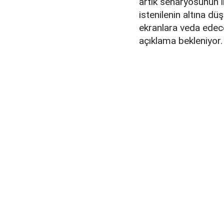
artık senaryosunun il
istenilenin altına dü
ekranlara veda edeceğ
açıklama bekleniyor.