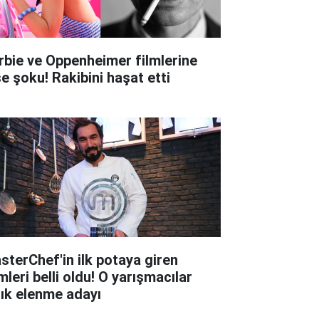
rbie ve Oppenheimer filmlerine
şe şoku! Rakibini haşat etti
sterChef'in ilk potaya giren
mleri belli oldu! O yarışmacılar
tık elenme adayı