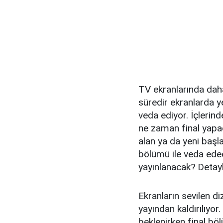
TV ekranlarında dah
süredir ekranlarda ye
veda ediyor. İçlerind
ne zaman final yapac
alan ya da yeni başla
bölümü ile veda edec
yayınlanacak? Detay
Ekranların sevilen di
yayından kaldırılıyor
beklenirken final bö