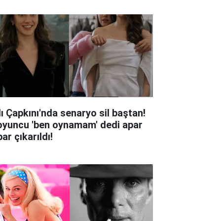
lı Çapkını'nda senaryo sil baştan!
oyuncu 'ben oynamam' dedi apar
ar çıkarıldı!