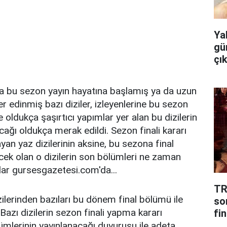
Ya
gü
çı
a bu sezon yayın hayatına başlamış ya da uzun
r edinmiş bazı diziler, izleyenlerine bu sezon
e oldukça şaşırtıcı yapımlar yer alan bu dizilerin
ağı oldukça merak edildi. Sezon finali kararı
yan yaz dizilerinin aksine, bu sezona final
ek olan o dizilerin son bölümleri ne zaman
lar gursesgazetesi.com'da...
TR
zilerinden bazıları bu dönem final bölümü ile
so
. Bazı dizilerin sezon finali yapma kararı
fin
lümlerinin yayınlanacağı duyurusu ile adeta