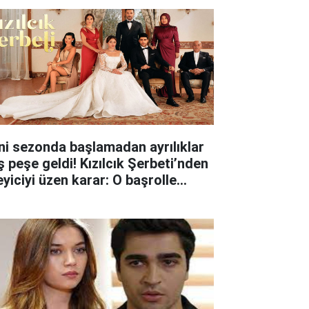
ni sezonda başlamadan ayrılıklar
ş peşe geldi! Kızılcık Şerbeti’nden
eyiciyi üzen karar: O başrolle
lar ayrıldı