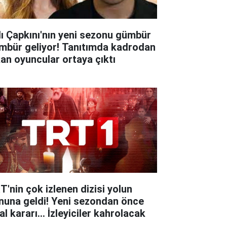
lı Çapkını'nın yeni sezonu gümbür
mbür geliyor! Tanıtımda kadrodan
kan oyuncular ortaya çıktı
T'nin çok izlenen dizisi yolun
nuna geldi! Yeni sezondan önce
al kararı... İzleyiciler kahrolacak