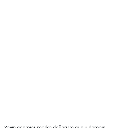
Yayın geçmişi, marka değeri ve güçlü domain