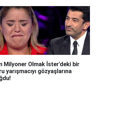
m Milyoner Olmak İster'deki bir
ru yarışmacıyı gözyaşlarına
ğdu!