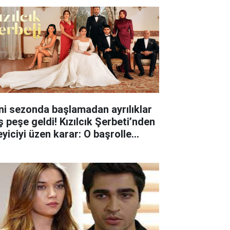
ni sezonda başlamadan ayrılıklar
ş peşe geldi! Kızılcık Şerbeti’nden
eyiciyi üzen karar: O başrolle
lar ayrıldı