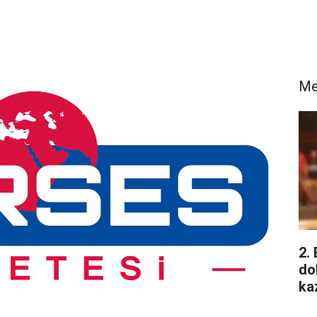
Me
2.
do
ka