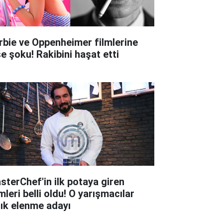
rbie ve Oppenheimer filmlerine
şe şoku! Rakibini haşat etti
sterChef'in ilk potaya giren
mleri belli oldu! O yarışmacılar
tık elenme adayı