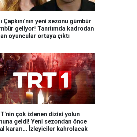
lı Çapkını'nın yeni sezonu gümbür
mbür geliyor! Tanıtımda kadrodan
kan oyuncular ortaya çıktı
T'nin çok izlenen dizisi yolun
nuna geldi! Yeni sezondan önce
al kararı... İzleyiciler kahrolacak