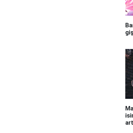
Ba
gi
Ma
isi
ar