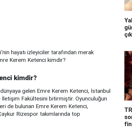
Ya
gü
çı
in hayatı izleyiciler tarafından merak
Emre Kerem Ketenci kimdir?
enci kimdir?
e dünyaya gelen Emre Kerem Ketenci, İstanbul
 İletişim Fakültesini bitirmiştir. Oyunculuğun
iyeri de bulunan Emre Kerem Ketenci,
TR
aykur Rizespor takımlarında top
so
fin