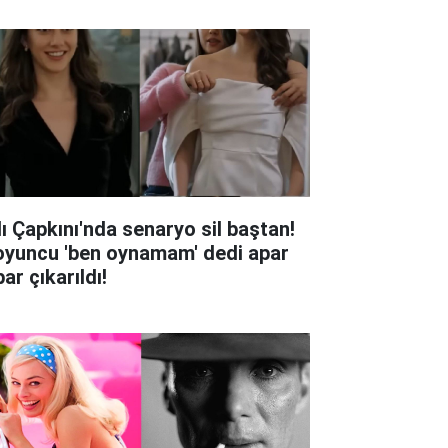
lı Çapkını'nda senaryo sil baştan!
oyuncu 'ben oynamam' dedi apar
ar çıkarıldı!