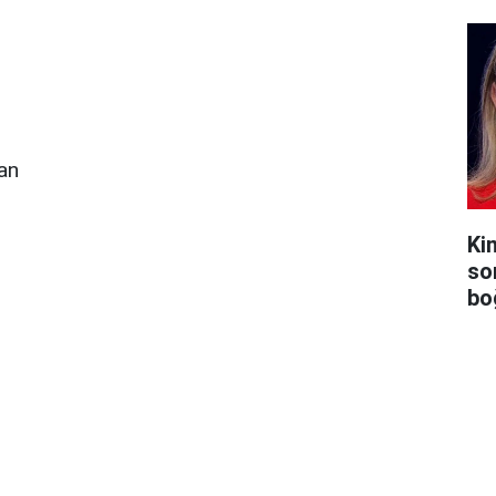
an
Ki
so
bo