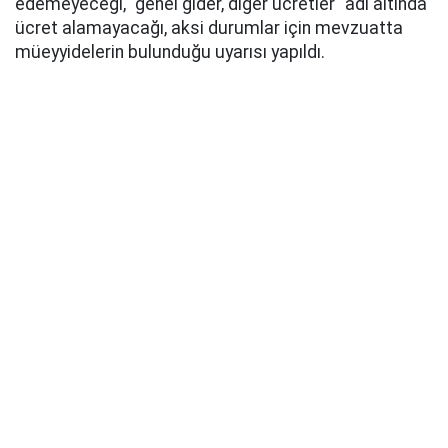
edemeyeceği, "genel gider, diğer ücretler" adı altında
ücret alamayacağı, aksi durumlar için mevzuatta
müeyyidelerin bulunduğu uyarısı yapıldı.